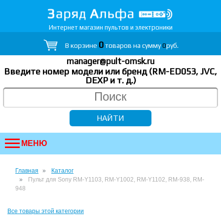
Интернет магазин пультов и электроники
0
В корзине
товаров на сумму
0
руб.
manager@pult-omsk.ru
Введите номер модели или бренд (RM-ED053, JVC,
DEXP
и т. д.
)
МЕНЮ
Главная
Каталог
Пульт для Sony RM-Y1103, RM-Y1002, RM-Y1102, RM-938, RM-
948
Все товары этой категории