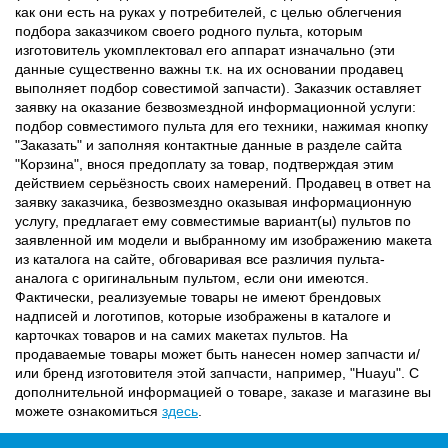
как они есть на руках у потребителей, с целью облегчения
подбора заказчиком своего родного пульта, которым
изготовитель укомплектовал его аппарат изначально (эти
данные существенно важны т.к. на их основании продавец
выполняет подбор совестимой запчасти). Заказчик оставляет
заявку на оказание безвозмездной информационной услуги:
подбор совместимого пульта для его техники, нажимая кнопку
"Заказать" и заполняя контактные данные в разделе сайта
"Корзина", внося предоплату за товар, подтверждая этим
действием серьёзность своих намерений. Продавец в ответ на
заявку заказчика, безвозмездно оказывая информационную
услугу, предлагает ему совместимые вариант(ы) пультов по
заявленной им модели и выбранному им изображению макета
из каталога на сайте, обговаривая все различия пульта-
аналога с оригинальным пультом, если они имеются.
Фактически, реализуемые товары не имеют брендовых
надписей и логотипов, которые изображены в каталоге и
карточках товаров и на самих макетах пультов. На
продаваемые товары может быть нанесен номер запчасти и/
или бренд изготовителя этой запчасти, например, "Huayu". С
дополнительной информацией о товаре, заказе и магазине вы
можете ознакомиться
здесь
.