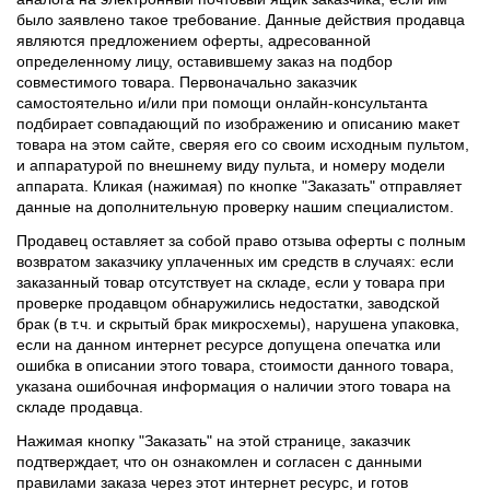
было заявлено такое требование. Данные действия продавца
являются предложением оферты, адресованной
определенному лицу, оставившему заказ на подбор
совместимого товара. Первоначально заказчик
самостоятельно и/или при помощи онлайн-консультанта
подбирает совпадающий по изображению и описанию макет
товара на этом сайте, сверяя его со своим исходным пультом,
и аппаратурой по внешнему виду пульта, и номеру модели
аппарата. Кликая (нажимая) по кнопке "Заказать" отправляет
данные на дополнительную проверку нашим специалистом.
Продавец оставляет за собой право отзыва оферты с полным
возвратом заказчику уплаченных им средств в случаях: если
заказанный товар отсутствует на складе, если у товара при
проверке продавцом обнаружились недостатки, заводской
брак (в т.ч. и скрытый брак микросхемы), нарушена упаковка,
если на данном интернет ресурсе допущена опечатка или
ошибка в описании этого товара, стоимости данного товара,
указана ошибочная информация о наличии этого товара на
складе продавца.
Нажимая кнопку "Заказать" на этой странице, заказчик
подтверждает, что он ознакомлен и согласен с данными
правилами заказа через этот интернет ресурс, и готов