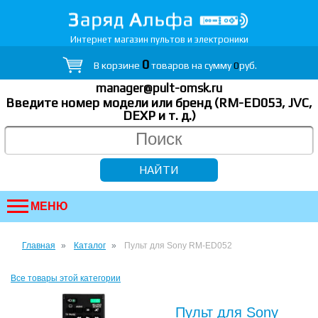
Интернет магазин пультов и электроники
0
В корзине
товаров на сумму
0
руб.
manager@pult-omsk.ru
Введите номер модели или бренд (RM-ED053, JVC,
DEXP
и т. д.
)
МЕНЮ
Главная
Каталог
Пульт для Sony RM-ED052
Все товары этой категории
Пульт для Sony