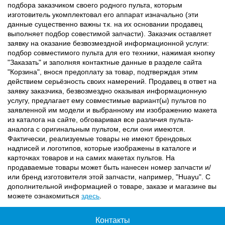
подбора заказчиком своего родного пульта, которым
изготовитель укомплектовал его аппарат изначально (эти
данные существенно важны т.к. на их основании продавец
выполняет подбор совестимой запчасти). Заказчик оставляет
заявку на оказание безвозмездной информационной услуги:
подбор совместимого пульта для его техники, нажимая кнопку
"Заказать" и заполняя контактные данные в разделе сайта
"Корзина", внося предоплату за товар, подтверждая этим
действием серьёзность своих намерений. Продавец в ответ на
заявку заказчика, безвозмездно оказывая информационную
услугу, предлагает ему совместимые вариант(ы) пультов по
заявленной им модели и выбранному им изображению макета
из каталога на сайте, обговаривая все различия пульта-
аналога с оригинальным пультом, если они имеются.
Фактически, реализуемые товары не имеют брендовых
надписей и логотипов, которые изображены в каталоге и
карточках товаров и на самих макетах пультов. На
продаваемые товары может быть нанесен номер запчасти и/
или бренд изготовителя этой запчасти, например, "Huayu". С
дополнительной информацией о товаре, заказе и магазине вы
можете ознакомиться
здесь
.
Контакты