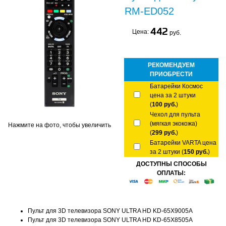
RM-ED052
442
Цена:
руб.
РЕКОМЕНДУЕМ
ПРИОБРЕСТИ
Батарейки Космос
цена за 2 штуки
(
100 руб.
)
Чехол для пульта
(мягкая экокожа)
Нажмите на фото, чтобы увеличить
(
299 руб.
)
Батарейки VARTA цена
за 2 штуки (
150 руб.
)
ДОСТУПНЫ СПОСОБЫ
ОПЛАТЫ:
Пульт для 3D телевизора SONY ULTRA HD KD-65X9005A
Пульт для 3D телевизора SONY ULTRA HD KD-65X8505A