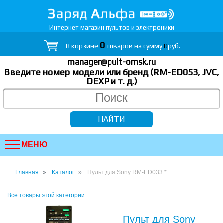
Интернет магазин пультов и электроники
0
В корзине
товаров на сумму
0
руб.
manager@pult-omsk.ru
Введите номер модели или бренд (RM-ED053, JVC,
DEXP
и т. д.
)
МЕНЮ
Главная
Каталог
Пульт для Sony RM-ED033 *
Все товары этой категории
Пульт для Sony