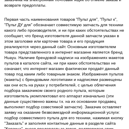
возврате предоплаты.
Первая часть наименования товаров "Пульт для", "Пульт к",
"Пульт ДУ для" обозначает совместимую запчасть для техники
какого либо производителя, и ни при каких обстоятельствах не
сообщает, что бренд изготовителя данной запчасти указан в
этом заголовке или карточке товара и его продукция
реализуются через данный сайт. Основным изготовителем
товара представленного в интернет магазине является бренд
Huayu. Наличие брендовой надписи на изображениях макетов
пультов в каталоге сайта, ни при каких обстоятельствах не
означает, что интернет магазин фактически продаёт данный
товар под каким либо товарным знаком. Изображения пультов
(макеты) с брендовыми логотипами и надписями размещены
как они есть на руках у потребителей, с целью облегчения
подбора заказчиком своего родного пульта, которым
изготовитель укомплектовал его аппарат изначально (эти
данные существенно важны т.к. на их основании продавец
выполняет подбор совестимой запчасти). Заказчик оставляет
заявку на оказание безвозмездной информационной услуги:
подбор совместимого пульта для его техники, нажимая кнопку
"Заказать" и заполняя контактные данные в разделе сайта
"Корзина", внося предоплату за товар, подтверждая этим