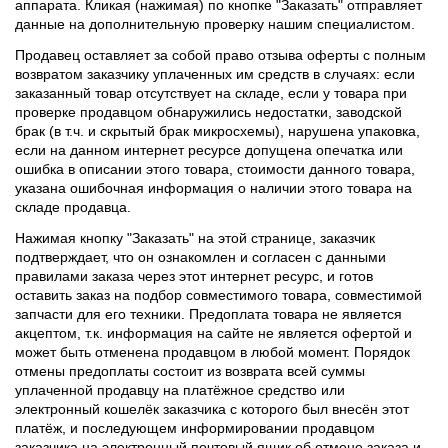
аппарата. Кликая (нажимая) по кнопке "Заказать" отправляет
данные на дополнительную проверку нашим специалистом.
Продавец оставляет за собой право отзыва оферты с полным
возвратом заказчику уплаченных им средств в случаях: если
заказанный товар отсутствует на складе, если у товара при
проверке продавцом обнаружились недостатки, заводской
брак (в т.ч. и скрытый брак микросхемы), нарушена упаковка,
если на данном интернет ресурсе допущена опечатка или
ошибка в описании этого товара, стоимости данного товара,
указана ошибочная информация о наличии этого товара на
складе продавца.
Нажимая кнопку "Заказать" на этой странице, заказчик
подтверждает, что он ознакомлен и согласен с данными
правилами заказа через этот интернет ресурс, и готов
оставить заказ на подбор совместимого товара, совместимой
запчасти для его техники. Предоплата товара не является
акцептом, т.к. информация на сайте не является офертой и
может быть отменена продавцом в любой момент. Порядок
отмены предоплаты состоит из возврата всей суммы
уплаченной продавцу на платёжное средство или
электронный кошелёк заказчика с которого был внесён этот
платёж, и последующем информировании продавцом
заказчика на электронный почтовый ящик об отмене заказа и