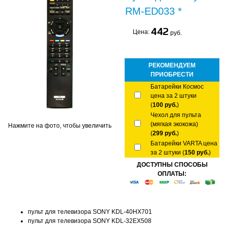
RM-ED033 *
442
Цена:
руб.
РЕКОМЕНДУЕМ
ПРИОБРЕСТИ
Батарейки Космос
цена за 2 штуки
(
100 руб.
)
Чехол для пульта
(мягкая экокожа)
Нажмите на фото, чтобы увеличить
(
299 руб.
)
Батарейки VARTA цена
за 2 штуки (
150 руб.
)
ДОСТУПНЫ СПОСОБЫ
ОПЛАТЫ:
пульт для телевизора SONY KDL-40HX701
пульт для телевизора SONY KDL-32EX508