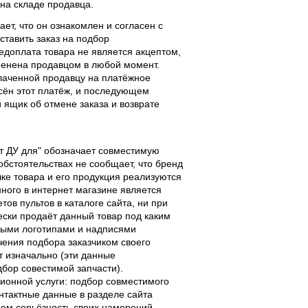
 на складе продавца.
ает, что он ознакомлен и согласен с
ставить заказ на подбор
едоплата товара не является акцептом,
тменена продавцом в любой момент.
лаченной продавцу на платёжное
есён этот платёж, и последующем
ящик об отмене заказа и возврате
льт ДУ для" обозначает совместимую
 обстоятельствах не сообщает, что бренд
чке товара и его продукция реализуются
ного в интернет магазине является
ов пультов в каталоге сайта, ни при
чески продаёт данный товар под каким
выми логотипами и надписями
чения подбора заказчиком своего
т изначально (эти данные
дбор совестимой запчасти).
ционной услуги: подбор совместимого
онтактные данные в разделе сайта
ием серьёзность своих намерений.