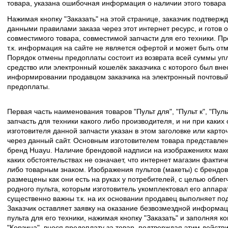
товара, указана ошибочная информация о наличии этого товара
Нажимая кнопку "Заказать" на этой странице, заказчик подтвержд
данными правилами заказа через этот интернет ресурс, и готов о
совместимого товара, совместимой запчасти для его техники. Пр
т.к. информация на сайте не является офертой и может быть о
Порядок отмены предоплаты состоит из возврата всей суммы уп
средство или электронный кошелёк заказчика с которого был вн
информировании продавцом заказчика на электронный почтовый 
предоплаты.
Первая часть наименования товаров "Пульт для", "Пульт к", "Пу
запчасть для техники какого либо производителя, и ни при каких
изготовителя данной запчасти указан в этом заголовке или карто
через данный сайт. Основным изготовителем товара представлен
бренд Huayu. Наличие брендовой надписи на изображениях макет
каких обстоятельствах не означает, что интернет магазин факти
либо товарным знаком. Изображения пультов (макеты) с брендо
размещены как они есть на руках у потребителей, с целью облег
родного пульта, которым изготовитель укомплектовал его аппара
существенно важны т.к. на их основании продавец выполняет по
Заказчик оставляет заявку на оказание безвозмездной информа
пульта для его техники, нажимая кнопку "Заказать" и заполняя к
"Корзина", внося предоплату за товар, подтверждая этим действ