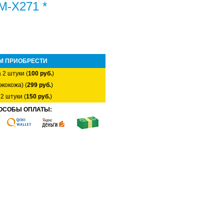
M-X271 *
М ПРИОБРЕСТИ
 2 штуки (
100 руб.
)
экокожа) (
299 руб.
)
2 штуки (
150 руб.
)
ОСОБЫ ОПЛАТЫ: