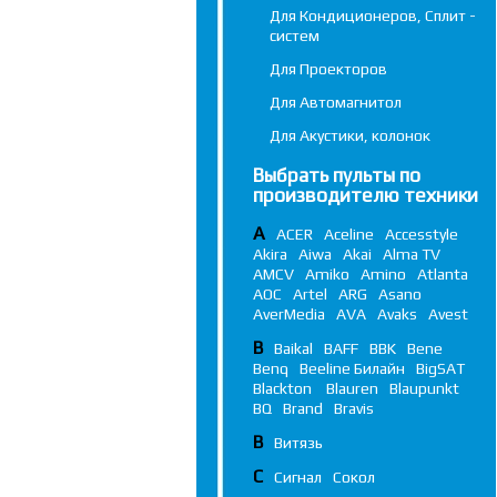
Для Кондиционеров, Сплит -
систем
Для Проекторов
Для Автомагнитол
Для Акустики, колонок
Выбрать пульты по
производителю техники
A
ACER
Aceline
Accesstyle
Akira
Aiwa
Akai
Alma TV
AMCV
Amiko
Amino
Atlanta
AOC
Artel
ARG
Asano
AverMedia
AVA
Avaks
Avest
B
Baikal
BAFF
BBK
Bene
Benq
Beeline Билайн
BigSAT
Blackton
Blauren
Blaupunkt
BQ
Brand
Bravis
В
Витязь
С
Сигнал
Сокол