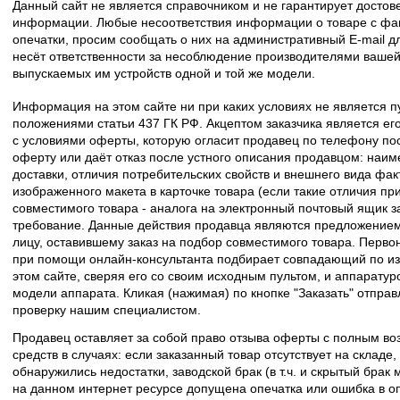
Данный сайт не является справочником и не гарантирует досто
информации. Любые несоответствия информации о товаре с фак
опечатки, просим сообщать о них на административный E-mail д
несёт ответственности за несоблюдение производителями вашей
выпускаемых им устройств одной и той же модели.
Информация на этом сайте ни при каких условиях не является 
положениями статьи 437 ГК РФ. Акцептом заказчика является его
с условиями оферты, которую огласит продавец по телефону пос
оферту или даёт отказ после устного описания продавцом: наим
доставки, отличия потребительских свойств и внешнего вида фак
изображенного макета в карточке товара (если такие отличия пр
совместимого товара - аналога на электронный почтовый ящик з
требование. Данные действия продавца являются предложение
лицу, оставившему заказ на подбор совместимого товара. Перво
при помощи онлайн-консультанта подбирает совпадающий по из
этом сайте, сверяя его со своим исходным пультом, и аппаратур
модели аппарата. Кликая (нажимая) по кнопке "Заказать" отпра
проверку нашим специалистом.
Продавец оставляет за собой право отзыва оферты с полным во
средств в случаях: если заказанный товар отсутствует на складе
обнаружились недостатки, заводской брак (в т.ч. и скрытый брак
на данном интернет ресурсе допущена опечатка или ошибка в оп