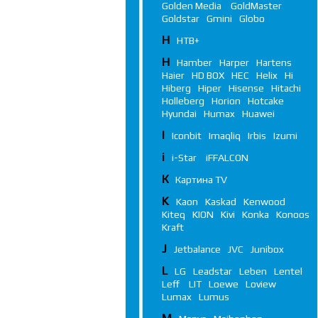
Golden Media
GoldMaster
Goldstar
Gmini
Globo
Н
НТВ+
H
Hamber
Harper
Hartens
Haier
HD BOX
HEC
Helix
Hi
Hiberg
Hiper
Hisense
Hitachi
Holleberg
Horion
Hotcake
Hyundai
Humax
Huawei
I
Iconbit
Imaqliq
Irbis
Izumi
i
i-Star
iFFALСON
К
Картина TV
K
Kaon
Kaskad
Kenwood
Kiteq
KION
Kivi
Konka
Konoos
Kraft
J
Jetbalance
JVC
Junibox
L
LG
Leadstar
Leben
Lentel
Leff
LIT
Loewe
Loview
Lumax
Lumus