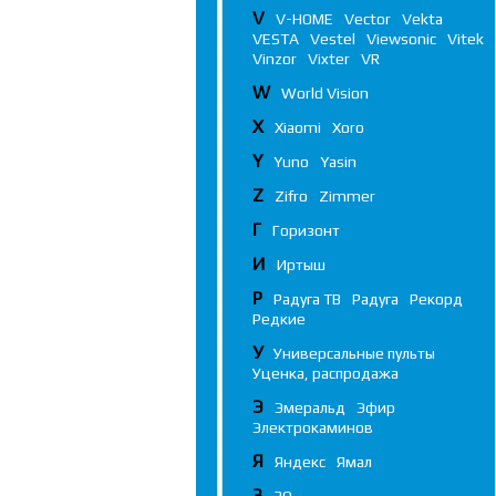
V
V-HOME
Vector
Vekta
VESTA
Vestel
Viewsonic
Vitek
Vinzor
Vixter
VR
W
World Vision
X
Xiaomi
Xoro
Y
Yuno
Yasin
Z
Zifro
Zimmer
Г
Горизонт
И
Иртыш
Р
Радуга ТВ
Радуга
Рекорд
Редкие
У
Универсальные пульты
Уценка, распродажа
Э
Эмеральд
Эфир
Электрокаминов
Я
Яндекс
Ямал
3