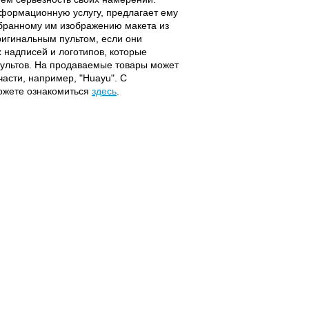
информационную услугу, предлагает ему
ыбранному им изображению макета из
оригинальным пультом, если они
надписей и логотипов, которые
 пультов. На продаваемые товары может
части, например, "Huayu". С
можете ознакомиться
здесь
.