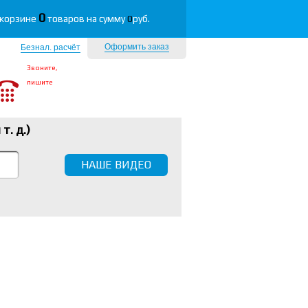
0
 корзине
товаров на сумму
0
руб.
Оформить заказ
Безнал. расчёт
Звоните,
пишите
 т. д.
)
НАШЕ ВИДЕО