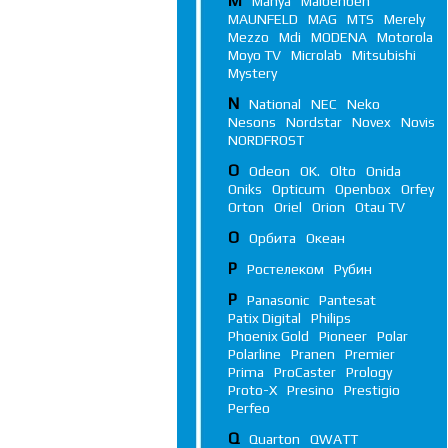
M
Manya
Maibenben
MAUNFELD
MAG
MTS
Merely
Mezzo
Mdi
MODENA
Motorola
Moyo TV
Microlab
Mitsubishi
Mystery
N
National
NEC
Neko
Nesons
Nordstar
Novex
Novis
NORDFROST
O
Odeon
OK.
Olto
Onida
Oniks
Opticum
Openbox
Orfey
Orton
Oriel
Orion
Otau TV
О
Орбита
Океан
Р
Ростелеком
Рубин
P
Panasonic
Pantesat
Patix Digital
Philips
Phoenix Gold
Pioneer
Polar
Polarline
Pranen
Premier
Prima
ProCaster
Prology
Proto-X
Presino
Prestigio
Perfeo
Q
Quarton
QWATT