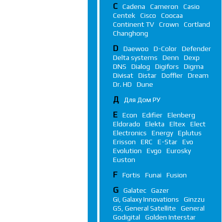
C
Cadena
Cameron
Casio
Centek
Cisco
Coocaa
Continent TV
Crown
Cortland
Changhong
D
Daewoo
D-Color
Defender
Delta systems
Denn
Dexp
DNS
Dialog
Digifors
Digma
Divisat
Distar
Doffler
Dream
Dr. HD
Dune
Д
Для Дом РУ
E
Econ
Edifier
Elenberg
Eldorado
Elekta
Eltex
Elect
Electronics
Energy
Eplutus
Erisson
ERC
E-Star
Evo
Evolution
Evgo
Eurosky
Euston
F
Fortis
Funai
Fusion
G
Galatec
Gazer
Gi, Galaxy Innovations
Ginzzu
GS, General Satellite
General
Godigital
Golden Interstar