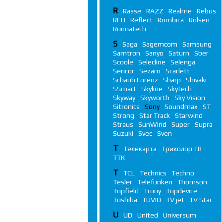
R
Rasse
RAZZ
Realme
Rebus
RED
Reflect
Rombica
Rolsen
Ruimatech
S
Saga
Sagemcom
Samsung
Samtron
Sanyo
Saturn
Sber
Scoole
Selecline
Selenga
Sencor
Sezam
Scarlett
Schaub Lorenz
Sharp
Shivaki
SSmart
Skyline
Skytech
Skyway
Skyworth
Sky Vision
Sitronics
Sony
Soundmax
ST
Strong
Star Track
Starwind
Straus
SunWind
Super
Supra
Suzuki
Svec
Sven
Т
Телекарта
Триколор ТВ
ТТК
T
TCL
Technics
Techno
Tesler
Telefunken
Thomson
Topfield
Trony
Topdevice
Toshiba
TUVIO
TV jet
TV Star
U
UD
United
Universum