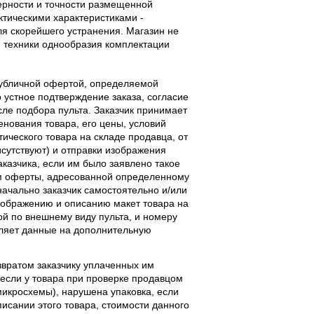
верности и точности размещенной
тическими характеристиками -
ля скорейшего устранения. Магазин не
 техники однообразия комплектации
публичной офертой, определяемой
 устное подтверждение заказа, согласие
ле подбора пульта. Заказчик принимает
енования товара, его цены, условий
тического товара на складе продавца, от
исутствуют) и отправки изображения
аказчика, если им было заявлено такое
м оферты, адресованной определенному
начально заказчик самостоятельно и/или
ображению и описанию макет товара на
ой по внешнему виду пульта, и номеру
вляет данные на дополнительную
звратом заказчику уплаченных им
, если у товара при проверке продавцом
 микросхемы), нарушена упаковка, если
исании этого товара, стоимости данного