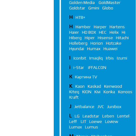
Golden Media
GoldMaster
Goldstar
Gmini
Globo
Н
НТВ+
H
Hamber
Harper
Hartens
Haier
HD BOX
HEC
Helix
Hi
Hiberg
Hiper
Hisense
Hitachi
Holleberg
Horion
Hotcake
Hyundai
Humax
Huawei
I
Iconbit
Imaqliq
Irbis
Izumi
i
i-Star
iFFALСON
К
Картина TV
K
Kaon
Kaskad
Kenwood
Kiteq
KION
Kivi
Konka
Konoos
Kraft
J
Jetbalance
JVC
Junibox
L
LG
Leadstar
Leben
Lentel
Leff
LIT
Loewe
Loview
Lumax
Lumus