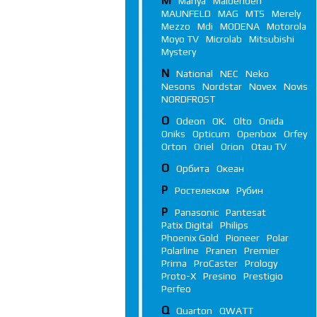
M
Manya
Maibenben
MAUNFELD
MAG
MTS
Merely
Mezzo
Mdi
MODENA
Motorola
Moyo TV
Microlab
Mitsubishi
Mystery
N
National
NEC
Neko
Nesons
Nordstar
Novex
Novis
NORDFROST
O
Odeon
OK.
Olto
Onida
Oniks
Opticum
Openbox
Orfey
Orton
Oriel
Orion
Otau TV
О
Орбита
Океан
Р
Ростелеком
Рубин
P
Panasonic
Pantesat
Patix Digital
Philips
Phoenix Gold
Pioneer
Polar
Polarline
Pranen
Premier
Prima
ProCaster
Prology
Proto-X
Presino
Prestigio
Perfeo
Q
Quarton
QWATT