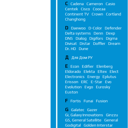
C
Cadena
Cameron
Casio
Centek
Cisco
Coocaa
Continent TV
Crown
Cortland
Changhong
D
Daewoo
D-Color
Defender
Delta systems
Denn
Dexp
DNS
Dialog
Digifors
Digma
Divisat
Distar
Doffler
Dream
Dr. HD
Dune
Д
Для Дом РУ
E
Econ
Edifier
Elenberg
Eldorado
Elekta
Eltex
Elect
Electronics
Energy
Eplutus
Erisson
ERC
E-Star
Evo
Evolution
Evgo
Eurosky
Euston
F
Fortis
Funai
Fusion
G
Galatec
Gazer
Gi, Galaxy Innovations
Ginzzu
GS, General Satellite
General
Godigital
Golden Interstar