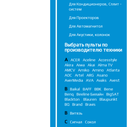
Для Кондиционеров, Сплит -
систем
Для Проекторов
Для Автомагнитол
Для Акустики, колонок
Выбрать пульты по
производителю техники
A
ACER
Aceline
Accesstyle
Akira
Aiwa
Akai
Alma TV
AMCV
Amiko
Amino
Atlanta
AOC
Artel
ARG
Asano
AverMedia
AVA
Avaks
Avest
B
Baikal
BAFF
BBK
Bene
Benq
Beeline Билайн
BigSAT
Blackton
Blauren
Blaupunkt
BQ
Brand
Bravis
В
Витязь
С
Сигнал
Сокол