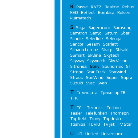
R
Rasse
RAZZ
Realme
Rebus
RED
Reflect
Rombica
Rolsen
Ruimatech
S
Saga
Sagemcom
Samsung
Samtron
Sanyo
Saturn
Sber
Scoole
Selecline
Selenga
Sencor
Sezam
Scarlett
Schaub Lorenz
Sharp
Shivaki
SSmart
Skyline
Skytech
Skyway
Skyworth
Sky Vision
Sitronics
Sony
Soundmax
ST
Strong
Star Track
Starwind
Straus
SunWind
Super
Supra
Suzuki
Svec
Sven
Т
Телекарта
Триколор ТВ
ТТК
T
TCL
Technics
Techno
Tesler
Telefunken
Thomson
Topfield
Trony
Topdevice
Toshiba
TUVIO
TV jet
TV Star
U
UD
United
Universum