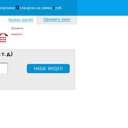
0
 корзине
товаров на сумму
0
руб.
Оформить заказ
Безнал. расчёт
Звоните,
пишите
 т. д.
)
НАШЕ ВИДЕО