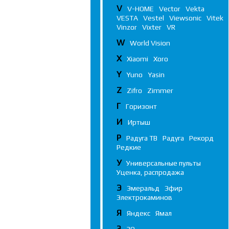
V
V-HOME
Vector
Vekta
VESTA
Vestel
Viewsonic
Vitek
Vinzor
Vixter
VR
W
World Vision
X
Xiaomi
Xoro
Y
Yuno
Yasin
Z
Zifro
Zimmer
Г
Горизонт
И
Иртыш
Р
Радуга ТВ
Радуга
Рекорд
Редкие
У
Универсальные пульты
Уценка, распродажа
Э
Эмеральд
Эфир
Электрокаминов
Я
Яндекс
Ямал
3