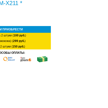
M-X211 *
М ПРИОБРЕСТИ
 2 штуки (
100 руб.
)
экокожа) (
299 руб.
)
2 штуки (
150 руб.
)
ОСОБЫ ОПЛАТЫ: