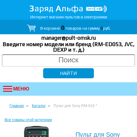
Интернет магазин пультов и электроники
0
В корзине
товаров на сумму
0
руб.
manager@pult-omsk.ru
Введите номер модели или бренд (RM-ED053, JVC,
DEXP
и т. д.
)
МЕНЮ
Главная
Каталог
Пульт для Sony RM-816 *
Все товары этой категории
Пульт для Sony