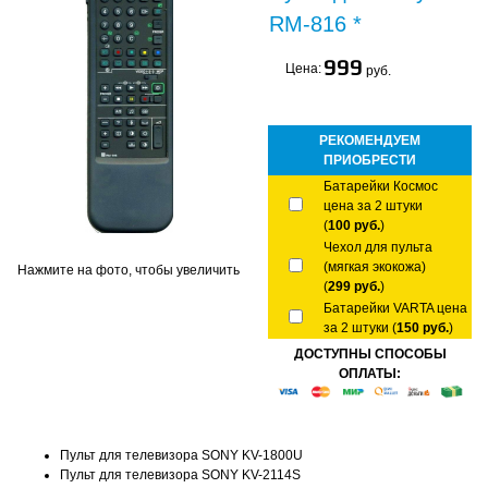
RM-816 *
999
Цена:
руб.
РЕКОМЕНДУЕМ
ПРИОБРЕСТИ
Батарейки Космос
цена за 2 штуки
(
100 руб.
)
Чехол для пульта
(мягкая экокожа)
Нажмите на фото, чтобы увеличить
(
299 руб.
)
Батарейки VARTA цена
за 2 штуки (
150 руб.
)
ДОСТУПНЫ СПОСОБЫ
ОПЛАТЫ:
Пульт для телевизора SONY KV-1800U
Пульт для телевизора SONY KV-2114S