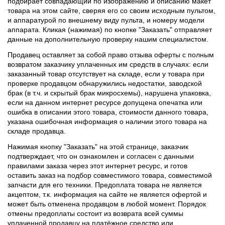
подбирает совпадающий по изображению и описанию макет
товара на этом сайте, сверяя его со своим исходным пультом,
и аппаратурой по внешнему виду пульта, и номеру модели
аппарата. Кликая (нажимая) по кнопке "Заказать" отправляет
данные на дополнительную проверку нашим специалистом.
Продавец оставляет за собой право отзыва оферты с полным
возвратом заказчику уплаченных им средств в случаях: если
заказанный товар отсутствует на складе, если у товара при
проверке продавцом обнаружились недостатки, заводской
брак (в т.ч. и скрытый брак микросхемы), нарушена упаковка,
если на данном интернет ресурсе допущена опечатка или
ошибка в описании этого товара, стоимости данного товара,
указана ошибочная информация о наличии этого товара на
складе продавца.
Нажимая кнопку "Заказать" на этой странице, заказчик
подтверждает, что он ознакомлен и согласен с данными
правилами заказа через этот интернет ресурс, и готов
оставить заказ на подбор совместимого товара, совместимой
запчасти для его техники. Предоплата товара не является
акцептом, т.к. информация на сайте не является офертой и
может быть отменена продавцом в любой момент. Порядок
отмены предоплаты состоит из возврата всей суммы
уплаченной продавцу на платёжное средство или