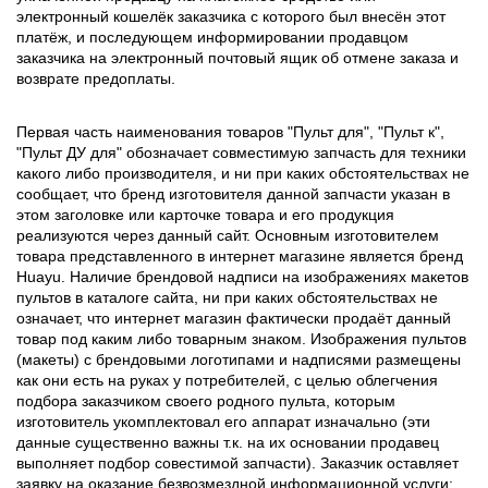
электронный кошелёк заказчика с которого был внесён этот
платёж, и последующем информировании продавцом
заказчика на электронный почтовый ящик об отмене заказа и
возврате предоплаты.
Первая часть наименования товаров "Пульт для", "Пульт к",
"Пульт ДУ для" обозначает совместимую запчасть для техники
какого либо производителя, и ни при каких обстоятельствах не
сообщает, что бренд изготовителя данной запчасти указан в
этом заголовке или карточке товара и его продукция
реализуются через данный сайт. Основным изготовителем
товара представленного в интернет магазине является бренд
Huayu. Наличие брендовой надписи на изображениях макетов
пультов в каталоге сайта, ни при каких обстоятельствах не
означает, что интернет магазин фактически продаёт данный
товар под каким либо товарным знаком. Изображения пультов
(макеты) с брендовыми логотипами и надписями размещены
как они есть на руках у потребителей, с целью облегчения
подбора заказчиком своего родного пульта, которым
изготовитель укомплектовал его аппарат изначально (эти
данные существенно важны т.к. на их основании продавец
выполняет подбор совестимой запчасти). Заказчик оставляет
заявку на оказание безвозмездной информационной услуги: