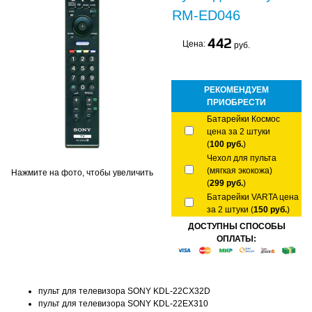
RM-ED046
442
Цена:
руб.
РЕКОМЕНДУЕМ
ПРИОБРЕСТИ
Батарейки Космос
цена за 2 штуки
(
100 руб.
)
Чехол для пульта
(мягкая экокожа)
Нажмите на фото, чтобы увеличить
(
299 руб.
)
Батарейки VARTA цена
за 2 штуки (
150 руб.
)
ДОСТУПНЫ СПОСОБЫ
ОПЛАТЫ:
пульт для телевизора SONY KDL-22CX32D
пульт для телевизора SONY KDL-22EX310