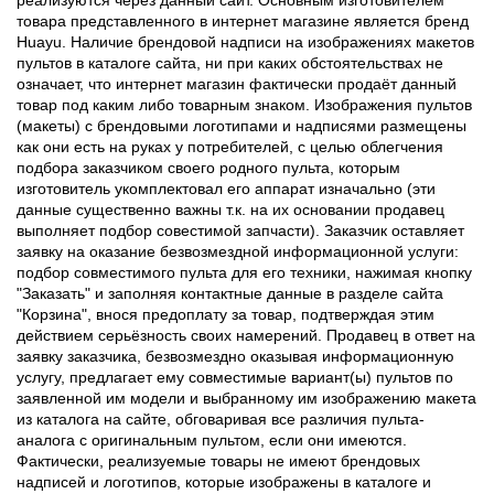
товара представленного в интернет магазине является бренд
Huayu. Наличие брендовой надписи на изображениях макетов
пультов в каталоге сайта, ни при каких обстоятельствах не
означает, что интернет магазин фактически продаёт данный
товар под каким либо товарным знаком. Изображения пультов
(макеты) с брендовыми логотипами и надписями размещены
как они есть на руках у потребителей, с целью облегчения
подбора заказчиком своего родного пульта, которым
изготовитель укомплектовал его аппарат изначально (эти
данные существенно важны т.к. на их основании продавец
выполняет подбор совестимой запчасти). Заказчик оставляет
заявку на оказание безвозмездной информационной услуги:
подбор совместимого пульта для его техники, нажимая кнопку
"Заказать" и заполняя контактные данные в разделе сайта
"Корзина", внося предоплату за товар, подтверждая этим
действием серьёзность своих намерений. Продавец в ответ на
заявку заказчика, безвозмездно оказывая информационную
услугу, предлагает ему совместимые вариант(ы) пультов по
заявленной им модели и выбранному им изображению макета
из каталога на сайте, обговаривая все различия пульта-
аналога с оригинальным пультом, если они имеются.
Фактически, реализуемые товары не имеют брендовых
надписей и логотипов, которые изображены в каталоге и