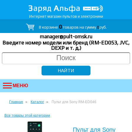
Интернет магазин пультов и электроники
0
В корзине
товаров на сумму
0
руб.
manager@pult-omsk.ru
Введите номер модели или бренд (RM-ED053, JVC,
DEXP
и т. д.
)
МЕНЮ
Главная
Каталог
Пульт для Sony RM-ED046
Все товары этой категории
Пульт для Sony