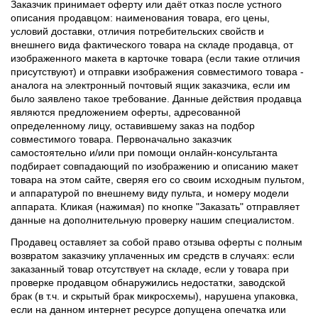
Заказчик принимает оферту или даёт отказ после устного
описания продавцом: наименования товара, его цены,
условий доставки, отличия потребительских свойств и
внешнего вида фактического товара на складе продавца, от
изображенного макета в карточке товара (если такие отличия
присутствуют) и отправки изображения совместимого товара -
аналога на электронный почтовый ящик заказчика, если им
было заявлено такое требование. Данные действия продавца
являются предложением оферты, адресованной
определенному лицу, оставившему заказ на подбор
совместимого товара. Первоначально заказчик
самостоятельно и/или при помощи онлайн-консультанта
подбирает совпадающий по изображению и описанию макет
товара на этом сайте, сверяя его со своим исходным пультом,
и аппаратурой по внешнему виду пульта, и номеру модели
аппарата. Кликая (нажимая) по кнопке "Заказать" отправляет
данные на дополнительную проверку нашим специалистом.
Продавец оставляет за собой право отзыва оферты с полным
возвратом заказчику уплаченных им средств в случаях: если
заказанный товар отсутствует на складе, если у товара при
проверке продавцом обнаружились недостатки, заводской
брак (в т.ч. и скрытый брак микросхемы), нарушена упаковка,
если на данном интернет ресурсе допущена опечатка или