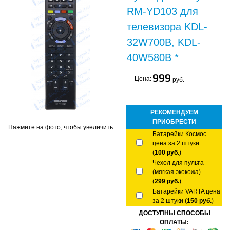
RM-YD103 для
телевизора KDL-
32W700B, KDL-
40W580B *
999
Цена:
руб.
РЕКОМЕНДУЕМ
ПРИОБРЕСТИ
Нажмите на фото, чтобы увеличить
Батарейки Космос
цена за 2 штуки
(
100 руб.
)
Чехол для пульта
(мягкая экокожа)
(
299 руб.
)
Батарейки VARTA цена
за 2 штуки (
150 руб.
)
ДОСТУПНЫ СПОСОБЫ
ОПЛАТЫ: