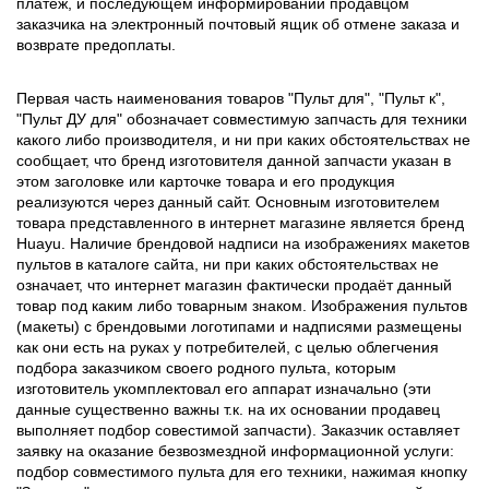
платёж, и последующем информировании продавцом
заказчика на электронный почтовый ящик об отмене заказа и
возврате предоплаты.
Первая часть наименования товаров "Пульт для", "Пульт к",
"Пульт ДУ для" обозначает совместимую запчасть для техники
какого либо производителя, и ни при каких обстоятельствах не
сообщает, что бренд изготовителя данной запчасти указан в
этом заголовке или карточке товара и его продукция
реализуются через данный сайт. Основным изготовителем
товара представленного в интернет магазине является бренд
Huayu. Наличие брендовой надписи на изображениях макетов
пультов в каталоге сайта, ни при каких обстоятельствах не
означает, что интернет магазин фактически продаёт данный
товар под каким либо товарным знаком. Изображения пультов
(макеты) с брендовыми логотипами и надписями размещены
как они есть на руках у потребителей, с целью облегчения
подбора заказчиком своего родного пульта, которым
изготовитель укомплектовал его аппарат изначально (эти
данные существенно важны т.к. на их основании продавец
выполняет подбор совестимой запчасти). Заказчик оставляет
заявку на оказание безвозмездной информационной услуги:
подбор совместимого пульта для его техники, нажимая кнопку