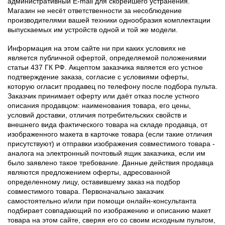
административный E-mail для скорейшего устранения.
Магазин не несёт ответственности за несоблюдение
производителями вашей техники однообразия комплектации
выпускаемых им устройств одной и той же модели.
Информация на этом сайте ни при каких условиях не
является публичной офертой, определяемой положениями
статьи 437 ГК РФ. Акцептом заказчика является его устное
подтверждение заказа, согласие с условиями оферты,
которую огласит продавец по телефону после подбора пульта.
Заказчик принимает оферту или даёт отказ после устного
описания продавцом: наименования товара, его цены,
условий доставки, отличия потребительских свойств и
внешнего вида фактического товара на складе продавца, от
изображенного макета в карточке товара (если такие отличия
присутствуют) и отправки изображения совместимого товара -
аналога на электронный почтовый ящик заказчика, если им
было заявлено такое требование. Данные действия продавца
являются предложением оферты, адресованной
определенному лицу, оставившему заказ на подбор
совместимого товара. Первоначально заказчик
самостоятельно и/или при помощи онлайн-консультанта
подбирает совпадающий по изображению и описанию макет
товара на этом сайте, сверяя его со своим исходным пультом,