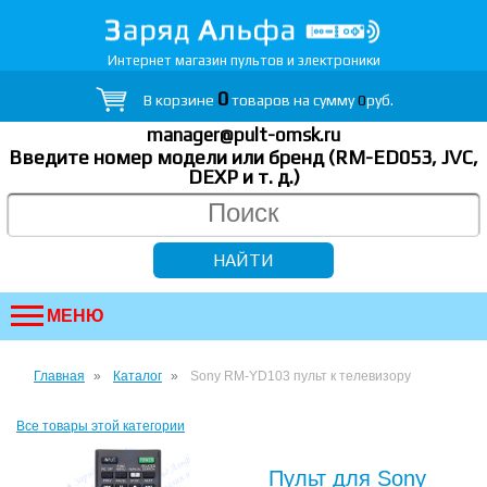
Интернет магазин пультов и электроники
0
В корзине
товаров на сумму
0
руб.
manager@pult-omsk.ru
Введите номер модели или бренд (RM-ED053, JVC,
DEXP
и т. д.
)
МЕНЮ
Главная
Каталог
Sony RM-YD103 пульт к телевизору
Все товары этой категории
Пульт для Sony