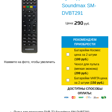
Soundmax SM-
DVBT291
290
Цена:
руб.
РЕКОМЕНДУЕМ
ПРИОБРЕСТИ
Батарейки Космос
цена за 2 штуки
(
100 руб.
)
Нажмите на фото, чтобы увеличить
Чехол для пульта
(мягкая экокожа)
(
299 руб.
)
Батарейки VARTA цена
за 2 штуки (
150 руб.
)
ДОСТУПНЫ СПОСОБЫ
ОПЛАТЫ: