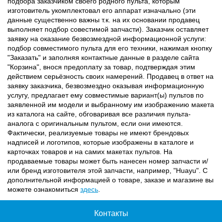
подбора заказчиком своего родного пульта, которым
изготовитель укомплектовал его аппарат изначально (эти
данные существенно важны т.к. на их основании продавец
выполняет подбор совестимой запчасти). Заказчик оставляет
заявку на оказание безвозмездной информационной услуги:
подбор совместимого пульта для его техники, нажимая кнопку
"Заказать" и заполняя контактные данные в разделе сайта
"Корзина", внося предоплату за товар, подтверждая этим
действием серьёзность своих намерений. Продавец в ответ на
заявку заказчика, безвозмездно оказывая информационную
услугу, предлагает ему совместимые вариант(ы) пультов по
заявленной им модели и выбранному им изображению макета
из каталога на сайте, обговаривая все различия пульта-
аналога с оригинальным пультом, если они имеются.
Фактически, реализуемые товары не имеют брендовых
надписей и логотипов, которые изображены в каталоге и
карточках товаров и на самих макетах пультов. На
продаваемые товары может быть нанесен номер запчасти и/
или бренд изготовителя этой запчасти, например, "Huayu". С
дополнительной информацией о товаре, заказе и магазине вы
можете ознакомиться
здесь
.
Контакты