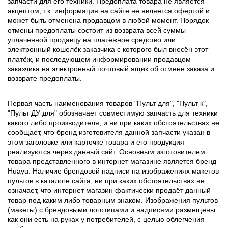
запчасти для его техники. Предоплата товара не является
акцептом, т.к. информация на сайте не является офертой и
может быть отменена продавцом в любой момент. Порядок
отмены предоплаты состоит из возврата всей суммы
уплаченной продавцу на платёжное средство или
электронный кошелёк заказчика с которого был внесён этот
платёж, и последующем информировании продавцом
заказчика на электронный почтовый ящик об отмене заказа и
возврате предоплаты.
Первая часть наименования товаров "Пульт для", "Пульт к",
"Пульт ДУ для" обозначает совместимую запчасть для техники
какого либо производителя, и ни при каких обстоятельствах не
сообщает, что бренд изготовителя данной запчасти указан в
этом заголовке или карточке товара и его продукция
реализуются через данный сайт. Основным изготовителем
товара представленного в интернет магазине является бренд
Huayu. Наличие брендовой надписи на изображениях макетов
пультов в каталоге сайта, ни при каких обстоятельствах не
означает, что интернет магазин фактически продаёт данный
товар под каким либо товарным знаком. Изображения пультов
(макеты) с брендовыми логотипами и надписями размещены
как они есть на руках у потребителей, с целью облегчения