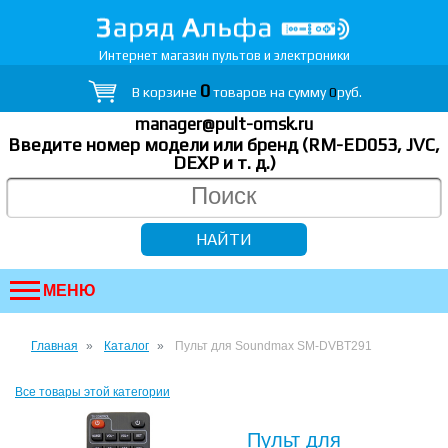
Интернет магазин пультов и электроники
0
В корзине
товаров на сумму
0
руб.
manager@pult-omsk.ru
Введите номер модели или бренд (RM-ED053, JVC,
DEXP
и т. д.
)
МЕНЮ
Главная
Каталог
Пульт для Soundmax SM-DVBT291
Все товары этой категории
Пульт для