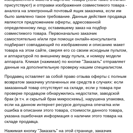
присутствуют) и отправки изображения совместимого товара -
аналога на электронный почтовый ящик заказчика, если им
было заявлено такое требование. Данные действия продавца
являются предложением оферты, адресованной
определенному лицу, оставившему заказ на подбор
совместимого товара. Первоначально заказчик
самостоятельно и/или при помощи онлайн-консультанта
подбирает совпадающий по изображению и описанию макет
товара на этом сайте, сверяя его со своим исходным пультом,
и аппаратурой по внешнему виду пульта, и номеру модели
аппарата. Кликая (нажимая) по кнопке "Заказать" отправляет
данные на дополнительную проверку нашим специалистом.
Продавец оставляет за собой право отзыва оферты с полным
возвратом заказчику уплаченных им средств в случаях: если
заказанный товар отсутствует на складе, если у товара при
проверке продавцом обнаружились недостатки, заводской
брак (в т.ч. и скрытый брак микросхемы), нарушена упаковка,
если на данном интернет ресурсе допущена опечатка или
ошибка в описании этого товара, стоимости данного товара,
указана ошибочная информация о наличии этого товара на
складе продавца.
Нажимая кнопку "Заказать" на этой странице, заказчик