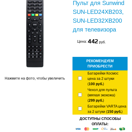
Пульт для Sunwind
SUN-LED24XB203,
SUN-LED32XB200
для телевизора
442
Цена:
руб.
РЕКОМЕНДУЕМ
ПРИОБРЕСТИ
Батарейки Космос
Нажмите на фото, чтобы увеличить
цена за 2 штуки
(
100 руб.
)
Чехол для пульта
(мягкая экокожа)
(
299 руб.
)
Батарейки VARTA цена
за 2 штуки (
150 руб.
)
ДОСТУПНЫ СПОСОБЫ
ОПЛАТЫ: