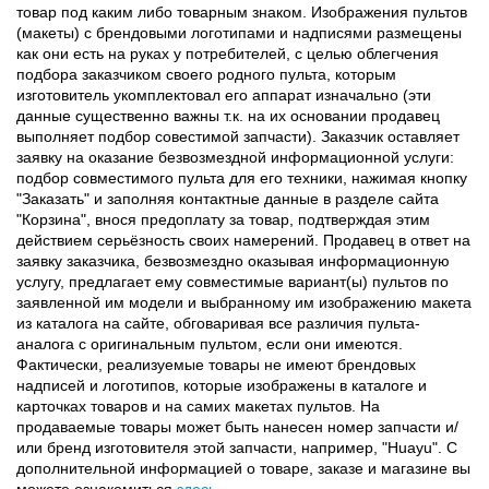
товар под каким либо товарным знаком. Изображения пультов
(макеты) с брендовыми логотипами и надписями размещены
как они есть на руках у потребителей, с целью облегчения
подбора заказчиком своего родного пульта, которым
изготовитель укомплектовал его аппарат изначально (эти
данные существенно важны т.к. на их основании продавец
выполняет подбор совестимой запчасти). Заказчик оставляет
заявку на оказание безвозмездной информационной услуги:
подбор совместимого пульта для его техники, нажимая кнопку
"Заказать" и заполняя контактные данные в разделе сайта
"Корзина", внося предоплату за товар, подтверждая этим
действием серьёзность своих намерений. Продавец в ответ на
заявку заказчика, безвозмездно оказывая информационную
услугу, предлагает ему совместимые вариант(ы) пультов по
заявленной им модели и выбранному им изображению макета
из каталога на сайте, обговаривая все различия пульта-
аналога с оригинальным пультом, если они имеются.
Фактически, реализуемые товары не имеют брендовых
надписей и логотипов, которые изображены в каталоге и
карточках товаров и на самих макетах пультов. На
продаваемые товары может быть нанесен номер запчасти и/
или бренд изготовителя этой запчасти, например, "Huayu". С
дополнительной информацией о товаре, заказе и магазине вы
можете ознакомиться
здесь
.