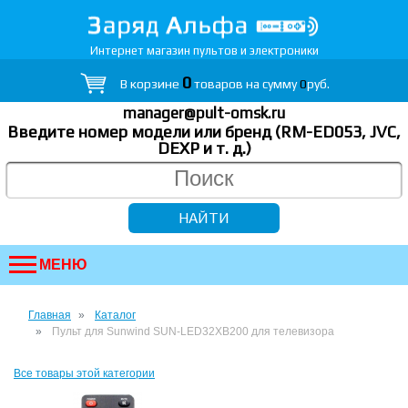
Интернет магазин пультов и электроники
0
В корзине
товаров на сумму
0
руб.
manager@pult-omsk.ru
Введите номер модели или бренд (RM-ED053, JVC,
DEXP
и т. д.
)
МЕНЮ
Главная
Каталог
Пульт для Sunwind SUN-LED32XB200 для телевизора
Все товары этой категории