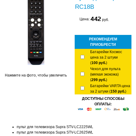
RC18B
442
Цена:
руб.
РЕКОМЕНДУЕМ
ПРИОБРЕСТИ
Батарейки Космос
цена за 2 штуки
(
100 руб.
)
Чехол для пульта
(мягкая экокожа)
Нажмите на фото, чтобы увеличить
(
299 руб.
)
Батарейки VARTA цена
за 2 штуки (
150 руб.
)
ДОСТУПНЫ СПОСОБЫ
ОПЛАТЫ:
пульт для телевизора Supra STV-LC2225WL
пульт для телевизора Supra STV-LC2625WL