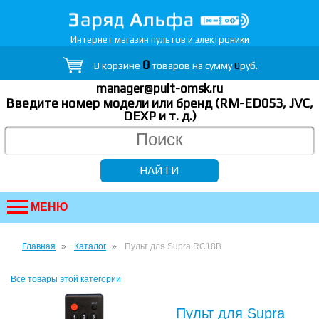
Интернет магазин пультов и электроники
0
В корзине
товаров на сумму
0
руб.
manager@pult-omsk.ru
Введите номер модели или бренд (RM-ED053, JVC,
DEXP
и т. д.
)
МЕНЮ
Главная
Каталог
Пульт для Supra RC18B
Все товары этой категории
Пульт для Supra