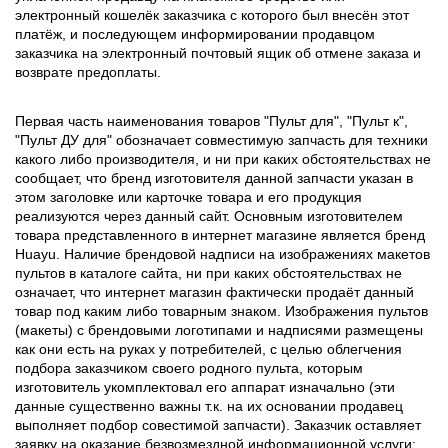
электронный кошелёк заказчика с которого был внесён этот
платёж, и последующем информировании продавцом
заказчика на электронный почтовый ящик об отмене заказа и
возврате предоплаты.
Первая часть наименования товаров "Пульт для", "Пульт к",
"Пульт ДУ для" обозначает совместимую запчасть для техники
какого либо производителя, и ни при каких обстоятельствах не
сообщает, что бренд изготовителя данной запчасти указан в
этом заголовке или карточке товара и его продукция
реализуются через данный сайт. Основным изготовителем
товара представленного в интернет магазине является бренд
Huayu. Наличие брендовой надписи на изображениях макетов
пультов в каталоге сайта, ни при каких обстоятельствах не
означает, что интернет магазин фактически продаёт данный
товар под каким либо товарным знаком. Изображения пультов
(макеты) с брендовыми логотипами и надписями размещены
как они есть на руках у потребителей, с целью облегчения
подбора заказчиком своего родного пульта, которым
изготовитель укомплектовал его аппарат изначально (эти
данные существенно важны т.к. на их основании продавец
выполняет подбор совестимой запчасти). Заказчик оставляет
заявку на оказание безвозмездной информационной услуги: