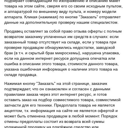
подбирает совпадающий по изображению и описанию макет
товара на этом сайте, сверяя его со своим исходным пультом,
и аппаратурой по внешнему виду пульта, и номеру модели
аппарата. Кликая (нажимая) по кнопке "Заказать" отправляет
данные на дополнительную проверку нашим специалистом.
Продавец оставляет за собой право отзыва оферты с полным
возвратом заказчику уплаченных им средств в случаях: если
заказанный товар отсутствует на складе, если у товара при
проверке продавцом обнаружились недостатки, заводской
брак (в т.ч. и скрытый брак микросхемы), нарушена упаковка,
если на данном интернет ресурсе допущена опечатка или
ошибка в описании этого товара, стоимости данного товара,
указана ошибочная информация о наличии этого товара на
складе продавца.
Нажимая кнопку "Заказать" на этой странице, заказчик
подтверждает, что он ознакомлен и согласен с данными
правилами заказа через этот интернет ресурс, и готов
оставить заказ на подбор совместимого товара, совместимой
запчасти для его техники. Предоплата товара не является
акцептом, т.к. информация на сайте не является офертой и
может быть отменена продавцом в любой момент. Порядок
отмены предоплаты состоит из возврата всей суммы
уплаченной продавцу на платёжное средство или