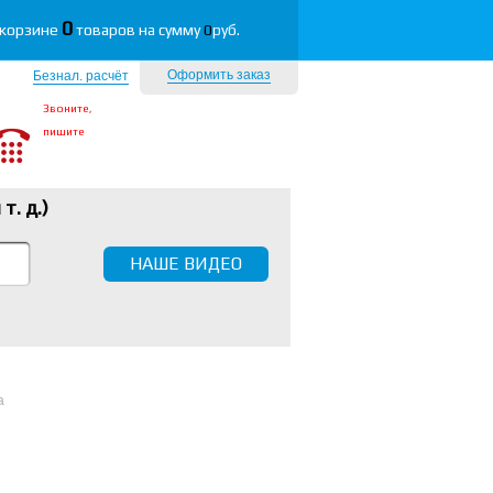
0
 корзине
товаров на сумму
0
руб.
Оформить заказ
Безнал. расчёт
Звоните,
пишите
 т. д.
)
НАШЕ ВИДЕО
а