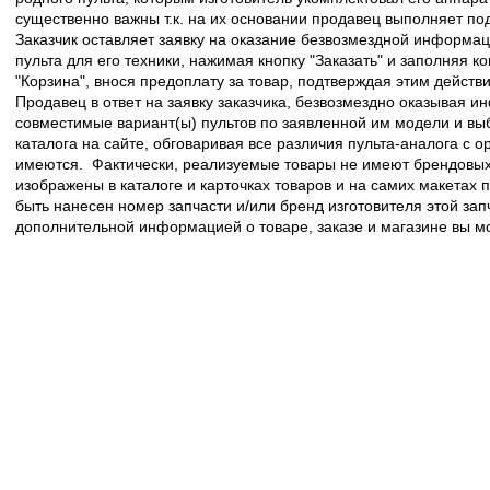
существенно важны т.к. на их основании продавец выполняет по
Заказчик оставляет заявку на оказание безвозмездной информа
пульта для его техники, нажимая кнопку "Заказать" и заполняя к
"Корзина", внося предоплату за товар, подтверждая этим действ
Продавец в ответ на заявку заказчика, безвозмездно оказывая 
совместимые вариант(ы) пультов по заявленной им модели и в
каталога на сайте, обговаривая все различия пульта-аналога с 
имеются. Фактически, реализуемые товары не имеют брендовых 
изображены в каталоге и карточках товаров и на самих макетах
быть нанесен номер запчасти и/или бренд изготовителя этой зап
дополнительной информацией о товаре, заказе и магазине вы 