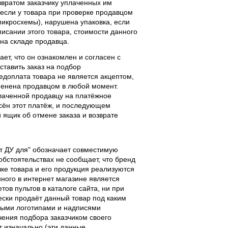
звратом заказчику уплаченных им
, если у товара при проверке продавцом
 микросхемы), нарушена упаковка, если
исании этого товара, стоимости данного
 на складе продавца.
ает, что он ознакомлен и согласен с
ставить заказ на подбор
едоплата товара не является акцептом,
тменена продавцом в любой момент.
лаченной продавцу на платёжное
есён этот платёж, и последующем
ящик об отмене заказа и возврате
льт ДУ для" обозначает совместимую
 обстоятельствах не сообщает, что бренд
чке товара и его продукция реализуются
ного в интернет магазине является
ов пультов в каталоге сайта, ни при
чески продаёт данный товар под каким
выми логотипами и надписями
чения подбора заказчиком своего
т изначально (эти данные