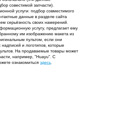
дбор совестимой запчасти).
ционной услуги: подбор совместимого
онтактные данные в разделе сайта
ием серьёзность своих намерений.
информационную услугу, предлагает ему
ыбранному им изображению макета из
оригинальным пультом, если они
надписей и логотипов, которые
 пультов. На продаваемые товары может
части, например, "Huayu". С
можете ознакомиться
здесь
.