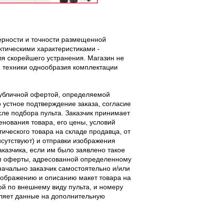
верности и точности размещенной
тическими характеристиками -
ля скорейшего устранения. Магазин не
 техники однообразия комплектации
публичной офертой, определяемой
 устное подтверждение заказа, согласие
ле подбора пульта. Заказчик принимает
енования товара, его цены, условий
тического товара на складе продавца, от
исутствуют) и отправки изображения
аказчика, если им было заявлено такое
м оферты, адресованной определенному
начально заказчик самостоятельно и/или
ображению и описанию макет товара на
ой по внешнему виду пульта, и номеру
вляет данные на дополнительную