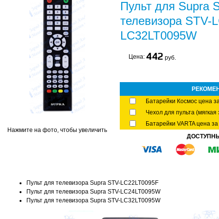
Пульт для Supra 
телевизора STV-
LC32LT0095W
442
Цена:
руб.
РЕКОМЕ
Батарейки Космос цена за
Чехол для пульта (мягкая 
Батарейки VARTA цена за 
Нажмите на фото, чтобы увеличить
ДОСТУПН
Пульт для телевизора Supra STV-LC22LT0095F
Пульт для телевизора Supra STV-LC24LT0095W
Пульт для телевизора Supra STV-LC32LT0095W