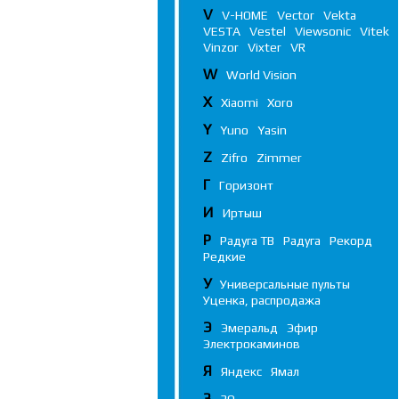
V
V-HOME
Vector
Vekta
VESTA
Vestel
Viewsonic
Vitek
Vinzor
Vixter
VR
W
World Vision
X
Xiaomi
Xoro
Y
Yuno
Yasin
Z
Zifro
Zimmer
Г
Горизонт
И
Иртыш
Р
Радуга ТВ
Радуга
Рекорд
Редкие
У
Универсальные пульты
Уценка, распродажа
Э
Эмеральд
Эфир
Электрокаминов
Я
Яндекс
Ямал
3