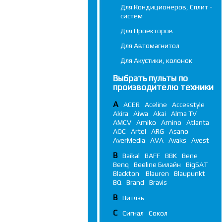
Для Кондиционеров, Сплит -
систем
Для Проекторов
Для Автомагнитол
Для Акустики, колонок
Выбрать пульты по
производителю техники
A
ACER
Aceline
Accesstyle
Akira
Aiwa
Akai
Alma TV
AMCV
Amiko
Amino
Atlanta
AOC
Artel
ARG
Asano
AverMedia
AVA
Avaks
Avest
B
Baikal
BAFF
BBK
Bene
Benq
Beeline Билайн
BigSAT
Blackton
Blauren
Blaupunkt
BQ
Brand
Bravis
В
Витязь
С
Сигнал
Сокол