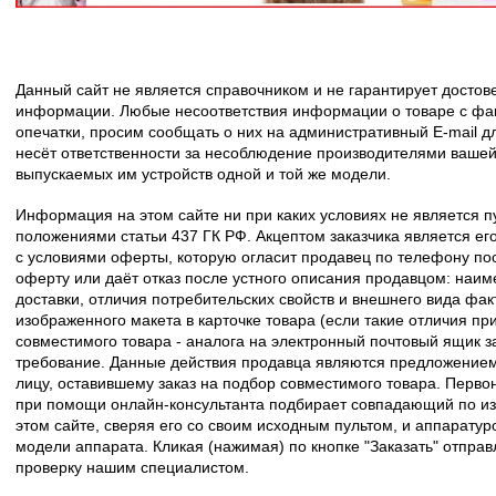
Данный сайт не является справочником и не гарантирует досто
информации. Любые несоответствия информации о товаре с фак
опечатки, просим сообщать о них на административный E-mail д
несёт ответственности за несоблюдение производителями вашей
выпускаемых им устройств одной и той же модели.
Информация на этом сайте ни при каких условиях не является 
положениями статьи 437 ГК РФ. Акцептом заказчика является его
с условиями оферты, которую огласит продавец по телефону пос
оферту или даёт отказ после устного описания продавцом: наим
доставки, отличия потребительских свойств и внешнего вида фак
изображенного макета в карточке товара (если такие отличия пр
совместимого товара - аналога на электронный почтовый ящик з
требование. Данные действия продавца являются предложение
лицу, оставившему заказ на подбор совместимого товара. Перво
при помощи онлайн-консультанта подбирает совпадающий по из
этом сайте, сверяя его со своим исходным пультом, и аппаратур
модели аппарата. Кликая (нажимая) по кнопке "Заказать" отпра
проверку нашим специалистом.