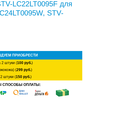
STV-LC22LT0095F для
LC24LT0095W, STV-
НДУЕМ ПРИОБРЕСТИ
 2 штуки (
100 руб.
)
экокожа) (
299 руб.
)
2 штуки (
150 руб.
)
Ы СПОСОБЫ ОПЛАТЫ: