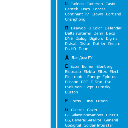
C
Cadena
Cameron
Casio
Centek
Cisco
Coocaa
Continent TV
Crown
Cortland
Changhong
D
Daewoo
D-Color
Defender
Delta systems
Denn
Dexp
DNS
Dialog
Digifors
Digma
Divisat
Distar
Doffler
Dream
Dr. HD
Dune
Д
Для Дом РУ
E
Econ
Edifier
Elenberg
Eldorado
Elekta
Eltex
Elect
Electronics
Energy
Eplutus
Erisson
ERC
E-Star
Evo
Evolution
Evgo
Eurosky
Euston
F
Fortis
Funai
Fusion
G
Galatec
Gazer
Gi, Galaxy Innovations
Ginzzu
GS, General Satellite
General
Godigital
Golden Interstar