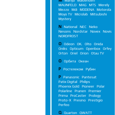
M
Manya
Maibenben
MAUNFELD
MAG
MTS
Merely
Mezzo
Mdi
MODENA
Motorola
Moyo TV
Microlab
Mitsubishi
Mystery
N
National
NEC
Neko
Nesons
Nordstar
Novex
Novis
NORDFROST
O
Odeon
OK.
Olto
Onida
Oniks
Opticum
Openbox
Orfey
Orton
Oriel
Orion
Otau TV
О
Орбита
Океан
Р
Ростелеком
Рубин
P
Panasonic
Pantesat
Patix Digital
Philips
Phoenix Gold
Pioneer
Polar
Polarline
Pranen
Premier
Prima
ProCaster
Prology
Proto-X
Presino
Prestigio
Perfeo
Q
Quarton
QWATT