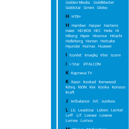
Golden Media
GoldMaster
Goldstar
Gmini
Globo
Н
НТВ+
H
Hamber
Harper
Hartens
Haier
HD BOX
HEC
Helix
Hi
Hiberg
Hiper
Hisense
Hitachi
Holleberg
Horion
Hotcake
Hyundai
Humax
Huawei
I
Iconbit
Imaqliq
Irbis
Izumi
i
i-Star
iFFALСON
К
Картина TV
K
Kaon
Kaskad
Kenwood
Kiteq
KION
Kivi
Konka
Konoos
Kraft
J
Jetbalance
JVC
Junibox
L
LG
Leadstar
Leben
Lentel
Leff
LIT
Loewe
Loview
Lumax
Lumus