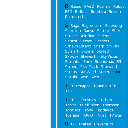
R
Rasse
RAZZ
Realme
Rebus
RED
Reflect
Rombica
Rolsen
Ruimatech
S
Saga
Sagemcom
Samsung
Samtron
Sanyo
Saturn
Sber
Scoole
Selecline
Selenga
Sencor
Sezam
Scarlett
Schaub Lorenz
Sharp
Shivaki
SSmart
Skyline
Skytech
Skyway
Skyworth
Sky Vision
Sitronics
Sony
Soundmax
ST
Strong
Star Track
Starwind
Straus
SunWind
Super
Supra
Suzuki
Svec
Sven
Т
Телекарта
Триколор ТВ
ТТК
T
TCL
Technics
Techno
Tesler
Telefunken
Thomson
Topfield
Trony
Topdevice
Toshiba
TUVIO
TV jet
TV Star
U
UD
United
Universum