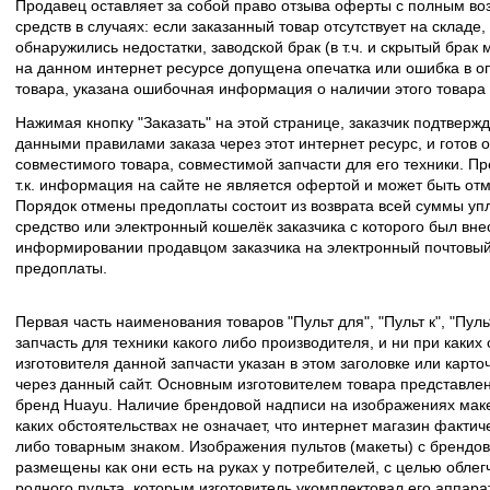
Продавец оставляет за собой право отзыва оферты с полным во
средств в случаях: если заказанный товар отсутствует на складе
обнаружились недостатки, заводской брак (в т.ч. и скрытый брак
на данном интернет ресурсе допущена опечатка или ошибка в оп
товара, указана ошибочная информация о наличии этого товара
Нажимая кнопку "Заказать" на этой странице, заказчик подтвержд
данными правилами заказа через этот интернет ресурс, и готов о
совместимого товара, совместимой запчасти для его техники. Пр
т.к. информация на сайте не является офертой и может быть о
Порядок отмены предоплаты состоит из возврата всей суммы уп
средство или электронный кошелёк заказчика с которого был вн
информировании продавцом заказчика на электронный почтовый 
предоплаты.
Первая часть наименования товаров "Пульт для", "Пульт к", "Пу
запчасть для техники какого либо производителя, и ни при каких
изготовителя данной запчасти указан в этом заголовке или карто
через данный сайт. Основным изготовителем товара представлен
бренд Huayu. Наличие брендовой надписи на изображениях макет
каких обстоятельствах не означает, что интернет магазин факти
либо товарным знаком. Изображения пультов (макеты) с брендо
размещены как они есть на руках у потребителей, с целью облег
родного пульта, которым изготовитель укомплектовал его аппара