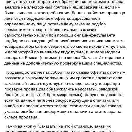
присутствуют) и отправки изображения совместимого товара -
аналога на электронный почтовый ящик заказчика, если им
было заявлено такое требование. Данные действия продавца
являются предложением оферты, адресованной
определенному лицу, оставившему заказ на подбор
совместимого товара. Первоначально заказчик
самостоятельно и/или при помощи онлайн-консультанта
подбирает совпадающий по изображению и описанию макет
товара на этом сайте, сверяя его со своим исходным пультом,
и аппаратурой по внешнему виду пульта, и номеру модели
аппарата. Кликая (нажимая) по кнопке "Заказать" отправляет
данные на дополнительную проверку нашим специалистом.
Продавец оставляет за собой право отзыва оферты с полным
возвратом заказчику уплаченных им средств в случаях: если
заказанный товар отсутствует на складе, если у товара при
проверке продавцом обнаружились недостатки, заводской
брак (в т.ч. и скрытый брак микросхемы), нарушена упаковка,
если на данном интернет ресурсе допущена опечатка или
ошибка в описании этого товара, стоимости данного товара,
указана ошибочная информация о наличии этого товара на
складе продавца.
Нажимая кнопку "Заказать" на этой странице, заказчик
подтверждает, что он ознакомлен и согласен с данными