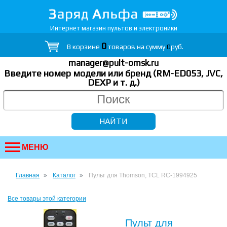
Интернет магазин пультов и электроники
0
В корзине
товаров на сумму
0
руб.
manager@pult-omsk.ru
Введите номер модели или бренд (RM-ED053, JVC,
DEXP
и т. д.
)
МЕНЮ
Главная
Каталог
Пульт для Thomson, TCL RC-1994925
Все товары этой категории
Пульт для