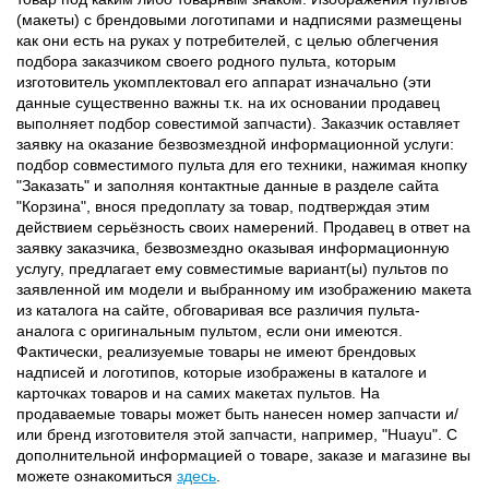
(макеты) с брендовыми логотипами и надписями размещены
как они есть на руках у потребителей, с целью облегчения
подбора заказчиком своего родного пульта, которым
изготовитель укомплектовал его аппарат изначально (эти
данные существенно важны т.к. на их основании продавец
выполняет подбор совестимой запчасти). Заказчик оставляет
заявку на оказание безвозмездной информационной услуги:
подбор совместимого пульта для его техники, нажимая кнопку
"Заказать" и заполняя контактные данные в разделе сайта
"Корзина", внося предоплату за товар, подтверждая этим
действием серьёзность своих намерений. Продавец в ответ на
заявку заказчика, безвозмездно оказывая информационную
услугу, предлагает ему совместимые вариант(ы) пультов по
заявленной им модели и выбранному им изображению макета
из каталога на сайте, обговаривая все различия пульта-
аналога с оригинальным пультом, если они имеются.
Фактически, реализуемые товары не имеют брендовых
надписей и логотипов, которые изображены в каталоге и
карточках товаров и на самих макетах пультов. На
продаваемые товары может быть нанесен номер запчасти и/
или бренд изготовителя этой запчасти, например, "Huayu". С
дополнительной информацией о товаре, заказе и магазине вы
можете ознакомиться
здесь
.