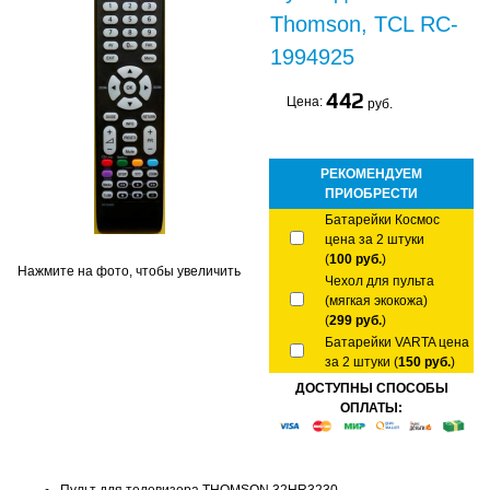
Thomson, TCL RC-
1994925
442
Цена:
руб.
РЕКОМЕНДУЕМ
ПРИОБРЕСТИ
Батарейки Космос
цена за 2 штуки
(
100 руб.
)
Нажмите на фото, чтобы увеличить
Чехол для пульта
(мягкая экокожа)
(
299 руб.
)
Батарейки VARTA цена
за 2 штуки (
150 руб.
)
ДОСТУПНЫ СПОСОБЫ
ОПЛАТЫ: