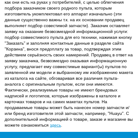
как они есть на руках у потребителей, с целью облегчения
подбора заказчиком своего родного пульта, которым
изготовитель укомплектовал его аппарат изначально (эти
данные существенно важны т.к. на их основании продавец
выполняет подбор совестимой запчасти). Заказчик оставляет
заявку на оказание безвозмездной информационной услуги:
подбор совместимого пульта для его техники, нажимая кнопку
"Заказать" и заполняя контактные данные в разделе сайта
"Корзина", внося предоплату за товар, подтверждая этим
действием серьёзность своих намерений. Продавец в ответ на
заявку заказчика, безвозмездно оказывая информационную
услугу, предлагает ему совместимые вариант(ы) пультов по
заявленной им модели и выбранному им изображению макета
из каталога на сайте, обговаривая все различия пульта-
аналога с оригинальным пультом, если они имеются.
Фактически, реализуемые товары не имеют брендовых
надписей и логотипов, которые изображены в каталоге и
карточках товаров и на самих макетах пультов. На
продаваемые товары может быть нанесен номер запчасти и/
или бренд изготовителя этой запчасти, например, "Huayu". С
дополнительной информацией о товаре, заказе и магазине вы
можете ознакомиться
здесь
.