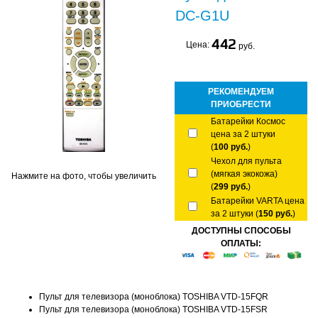
DC-G1U
442
Цена:
руб.
РЕКОМЕНДУЕМ
ПРИОБРЕСТИ
Батарейки Космос
цена за 2 штуки
(
100 руб.
)
Чехол для пульта
(мягкая экокожа)
Нажмите на фото, чтобы увеличить
(
299 руб.
)
Батарейки VARTA цена
за 2 штуки (
150 руб.
)
ДОСТУПНЫ СПОСОБЫ
ОПЛАТЫ:
Пульт для телевизора (моноблока) TOSHIBA VTD-15FQR
Пульт для телевизора (моноблока) TOSHIBA VTD-15FSR