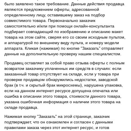
было заявлено такое требование. Данные действия продавца
являются предложением оферты, адресованной
определенному лицу, оставившему заказ на подбор
совместимого товара. Первоначально заказчик
самостоятельно и/или при помощи онлайн-консультанта
подбирает совпадающий по изображению и описанию макет
товара на этом сайте, сверяя его со своим исходным пультом,
и аппаратурой по внешнему виду пульта, и номеру модели
аппарата. Кликая (нажимая) по кнопке "Заказать" отправляет
данные на дополнительную проверку нашим специалистом.
Продавец оставляет за собой право отзыва оферты с полным
возвратом заказчику уплаченных им средств в случаях: если
заказанный товар отсутствует на складе, если у товара при
проверке продавцом обнаружились недостатки, заводской
брак (в т.ч. и скрытый брак микросхемы), нарушена упаковка,
если на данном интернет ресурсе допущена опечатка или
ошибка в описании этого товара, стоимости данного товара,
указана ошибочная информация о наличии этого товара на
складе продавца.
Нажимая кнопку "Заказать" на этой странице, заказчик
подтверждает, что он ознакомлен и согласен с данными
правилами заказа через этот интернет ресурс, и готов