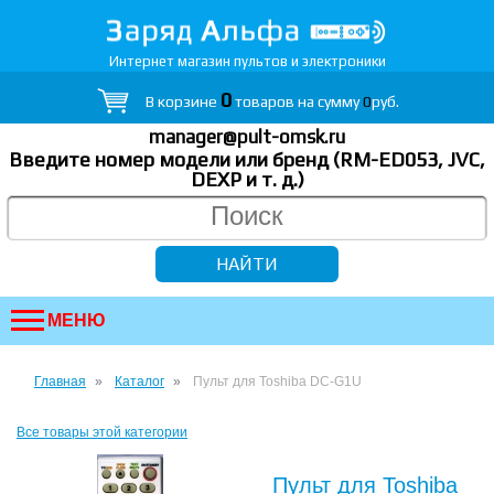
Интернет магазин пультов и электроники
0
В корзине
товаров на сумму
0
руб.
manager@pult-omsk.ru
Введите номер модели или бренд (RM-ED053, JVC,
DEXP
и т. д.
)
МЕНЮ
Главная
Каталог
Пульт для Toshiba DC-G1U
Все товары этой категории
Пульт для Toshiba