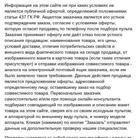
Информация на этом сайте ни при каких условиях не
является публичной офертой, определяемой положениями
статьи 437 ГК РФ. Акцептом заказчика является его устное
подтверждение заказа, согласие с условиями оферты,
которую огласит продавец по телефону после подбора пульта.
Заказчик принимает оферту или даёт отказ после устного
описания продавцом: наименования товара, его цены,
условий доставки, отличия потребительских свойств и
внешнего вида фактического товара на складе продавца, от
изображенного макета в карточке товара (если такие отличия
присутствуют) и отправки изображения совместимого товара -
аналога на электронный почтовый ящик заказчика, если им
было заявлено такое требование. Данные действия продавца
являются предложением оферты, адресованной
определенному лицу, оставившему заказ на подбор
совместимого товара. Первоначально заказчик
самостоятельно и/или при помощи онлайн-консультанта
подбирает совпадающий по изображению и описанию макет
товара на этом сайте, сверяя его со своим исходным пультом,
и аппаратурой по внешнему виду пульта, и номеру модели
аппарата. Кликая (нажимая) по кнопке "Заказать" отправляет
данные на дополнительную проверку нашим специалистом.
Продавец оставляет за собой право отзыва оферты с полным