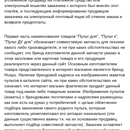
электронный кошелёк заказчика с которого был внесён этот
платёж, и последующем информировании продавцом
заказчика на электронный почтовый ящик об отмене заказа и
возврате предоплаты.
Первая часть наименования товаров "Пульт для", "Пульт к",
"Пульт ДУ для" обозначает совместимую запчасть для техники
какого либо производителя, и ни при каких обстоятельствах не
сообщает, что бренд изготовителя данной запчасти указан в
этом заголовке или карточке товара и его продукция
реализуются через данный сайт. Основным изготовителем
товара представленного в интернет магазине является бренд
Huayu. Наличие брендовой надписи на изображениях макетов
пультов в каталоге сайта, ни при каких обстоятельствах не
означает, что интернет магазин фактически продаёт данный
товар под каким либо товарным знаком. Изображения пультов
(макеты) с брендовыми логотипами и надписями размещены
как они есть на руках у потребителей, с целью облегчения
подбора заказчиком своего родного пульта, которым
изготовитель укомплектовал его аппарат изначально (эти
данные существенно важны т.к. на их основании продавец
выполняет подбор совестимой запчасти). Заказчик оставляет
заявку на оказание безвозмездной информационной услуги: