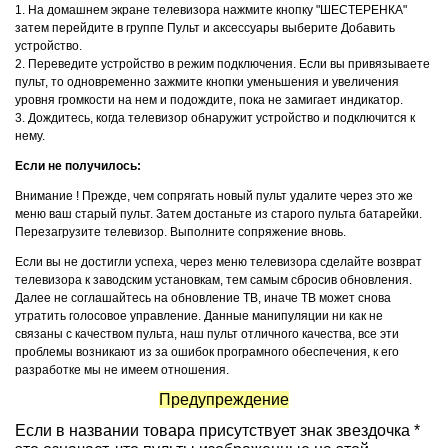
1. На домашнем экране телевизора нажмите кнопку "ШЕСТЕРЕНКА"
затем перейдите в группе Пульт и аксессуары выберите Добавить
устройство.
2. Переведите устройство в режим подключения. Если вы привязываете
пульт, то одновременно зажмите кнопки уменьшения и увеличения
уровня громкости на нем и подождите, пока не замигает индикатор.
3. Дождитесь, когда телевизор обнаружит устройство и подключится к
нему.
Если не получилось:
Внимание ! Прежде, чем сопрягать новый пульт удалите через это же
меню ваш старый пульт. Затем достаньте из старого пульта батарейки.
Перезагрузите телевизор. Выполните сопряжение вновь.
Если вы не достигли успеха, через меню телевизора сделайте возврат
телевизора к заводским установкам, тем самым сбросив обновления.
Далее не соглашайтесь на обновление ТВ, иначе ТВ может снова
утратить голосовое управление. Данные манипуляции ни как не
связаны с качеством пульта, наш пульт отличного качества, все эти
проблемы возникают из за ошибок програмного обеспечения, к его
разработке мы не имеем отношения.
Предупреждение
Если в названии товара присутствует знак звездочка *