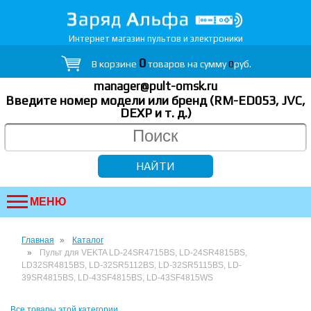
Интернет магазин пультов и электроники
0
В корзине
товаров на сумму
0
руб.
manager@pult-omsk.ru
Введите номер модели или бренд (RM-ED053, JVC,
DEXP
и т. д.
)
МЕНЮ
Главная
Каталог
Пульт для VEKTA LD-24SR4715BS, LD-24SR4815BS,
LD32SR4815BS, LD-32SR5112BS, LD-32SR5115BS, LD-
39SR4815BS, LD-43SF4815BS, LD-43SF4815WS
Все товары этой категории