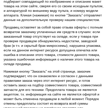
подбирает совпадающий по изображению и описанию макет
товара на этом сайте, сверяя его со своим исходным пультом,
и аппаратурой по внешнему виду пульта, и номеру модели
аппарата. Кликая (нажимая) по кнопке "Заказать" отправляет
данные на дополнительную проверку нашим специалистом.
Продавец оставляет за собой право отзыва оферты с полным
возвратом заказчику уплаченных им средств в случаях: если
заказанный товар отсутствует на складе, если у товара при
проверке продавцом обнаружились недостатки, заводской
брак (в т.ч. и скрытый брак микросхемы), нарушена упаковка,
если на данном интернет ресурсе допущена опечатка или
ошибка в описании этого товара, стоимости данного товара,
указана ошибочная информация о наличии этого товара на
складе продавца.
Нажимая кнопку "Заказать" на этой странице, заказчик
подтверждает, что он ознакомлен и согласен с данными
правилами заказа через этот интернет ресурс, и готов
оставить заказ на подбор совместимого товара, совместимой
запчасти для его техники. Предоплата товара не является
акцептом, т.к. информация на сайте не является офертой и
может быть отменена продавцом в любой момент. Порядок
отмены предоплаты состоит из возврата всей суммы
уплаченной продавцу на платёжное средство или