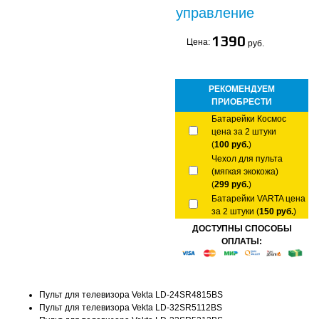
управление
1390
Цена:
руб.
РЕКОМЕНДУЕМ
ПРИОБРЕСТИ
Батарейки Космос
цена за 2 штуки
(
100 руб.
)
Чехол для пульта
(мягкая экокожа)
(
299 руб.
)
Батарейки VARTA цена
за 2 штуки (
150 руб.
)
ДОСТУПНЫ СПОСОБЫ
ОПЛАТЫ:
Пульт для телевизора Vekta LD-24SR4815BS
Пульт для телевизора Vekta LD-32SR5112BS