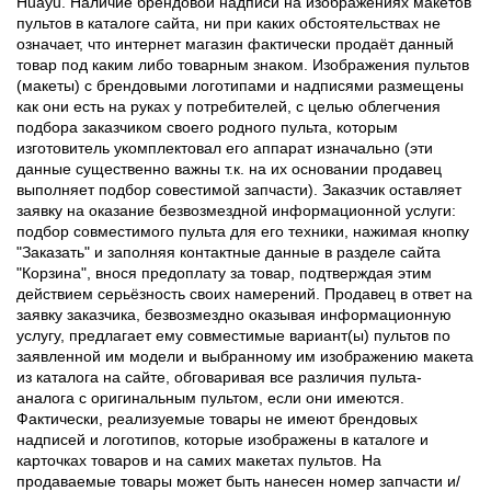
Huayu. Наличие брендовой надписи на изображениях макетов
пультов в каталоге сайта, ни при каких обстоятельствах не
означает, что интернет магазин фактически продаёт данный
товар под каким либо товарным знаком. Изображения пультов
(макеты) с брендовыми логотипами и надписями размещены
как они есть на руках у потребителей, с целью облегчения
подбора заказчиком своего родного пульта, которым
изготовитель укомплектовал его аппарат изначально (эти
данные существенно важны т.к. на их основании продавец
выполняет подбор совестимой запчасти). Заказчик оставляет
заявку на оказание безвозмездной информационной услуги:
подбор совместимого пульта для его техники, нажимая кнопку
"Заказать" и заполняя контактные данные в разделе сайта
"Корзина", внося предоплату за товар, подтверждая этим
действием серьёзность своих намерений. Продавец в ответ на
заявку заказчика, безвозмездно оказывая информационную
услугу, предлагает ему совместимые вариант(ы) пультов по
заявленной им модели и выбранному им изображению макета
из каталога на сайте, обговаривая все различия пульта-
аналога с оригинальным пультом, если они имеются.
Фактически, реализуемые товары не имеют брендовых
надписей и логотипов, которые изображены в каталоге и
карточках товаров и на самих макетах пультов. На
продаваемые товары может быть нанесен номер запчасти и/