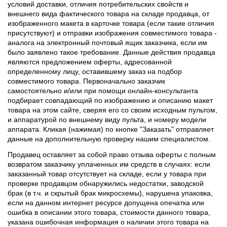
условий доставки, отличия потребительских свойств и
внешнего вида фактического товара на складе продавца, от
изображенного макета в карточке товара (если такие отличия
присутствуют) и отправки изображения совместимого товара -
аналога на электронный почтовый ящик заказчика, если им
было заявлено такое требование. Данные действия продавца
являются предложением оферты, адресованной
определенному лицу, оставившему заказ на подбор
совместимого товара. Первоначально заказчик
самостоятельно и/или при помощи онлайн-консультанта
подбирает совпадающий по изображению и описанию макет
товара на этом сайте, сверяя его со своим исходным пультом,
и аппаратурой по внешнему виду пульта, и номеру модели
аппарата. Кликая (нажимая) по кнопке "Заказать" отправляет
данные на дополнительную проверку нашим специалистом.
Продавец оставляет за собой право отзыва оферты с полным
возвратом заказчику уплаченных им средств в случаях: если
заказанный товар отсутствует на складе, если у товара при
проверке продавцом обнаружились недостатки, заводской
брак (в т.ч. и скрытый брак микросхемы), нарушена упаковка,
если на данном интернет ресурсе допущена опечатка или
ошибка в описании этого товара, стоимости данного товара,
указана ошибочная информация о наличии этого товара на