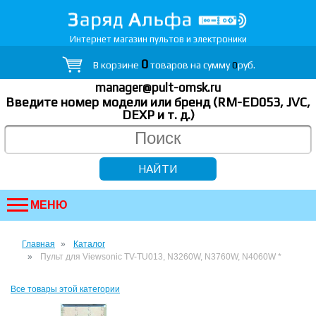
Интернет магазин пультов и электроники
0
В корзине
товаров на сумму
0
руб.
manager@pult-omsk.ru
Введите номер модели или бренд (RM-ED053, JVC,
DEXP
и т. д.
)
МЕНЮ
Главная
Каталог
Пульт для Viewsonic TV-TU013, N3260W, N3760W, N4060W *
Все товары этой категории