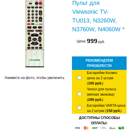
Пульт для
Viewsonic TV-
TU013, N3260W,
N3760W, N4060W *
999
Цена:
руб.
РЕКОМЕНДУЕМ
ПРИОБРЕСТИ
Батарейки Космос
Нажмите на фото, чтобы увеличить
цена за 2 штуки
(
100 руб.
)
Чехол для пульта
(мягкая экокожа)
(
299 руб.
)
Батарейки VARTA цена
за 2 штуки (
150 руб.
)
ДОСТУПНЫ СПОСОБЫ
ОПЛАТЫ: