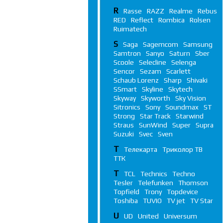
R
Rasse
RAZZ
Realme
Rebus
RED
Reflect
Rombica
Rolsen
Ruimatech
S
Saga
Sagemcom
Samsung
Samtron
Sanyo
Saturn
Sber
Scoole
Selecline
Selenga
Sencor
Sezam
Scarlett
Schaub Lorenz
Sharp
Shivaki
SSmart
Skyline
Skytech
Skyway
Skyworth
Sky Vision
Sitronics
Sony
Soundmax
ST
Strong
Star Track
Starwind
Straus
SunWind
Super
Supra
Suzuki
Svec
Sven
Т
Телекарта
Триколор ТВ
ТТК
T
TCL
Technics
Techno
Tesler
Telefunken
Thomson
Topfield
Trony
Topdevice
Toshiba
TUVIO
TV jet
TV Star
U
UD
United
Universum