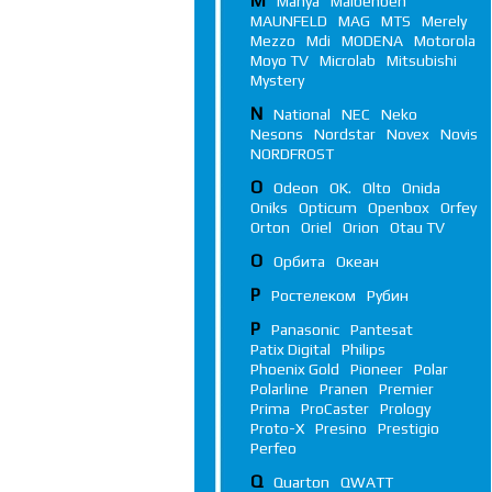
M
Manya
Maibenben
MAUNFELD
MAG
MTS
Merely
Mezzo
Mdi
MODENA
Motorola
Moyo TV
Microlab
Mitsubishi
Mystery
N
National
NEC
Neko
Nesons
Nordstar
Novex
Novis
NORDFROST
O
Odeon
OK.
Olto
Onida
Oniks
Opticum
Openbox
Orfey
Orton
Oriel
Orion
Otau TV
О
Орбита
Океан
Р
Ростелеком
Рубин
P
Panasonic
Pantesat
Patix Digital
Philips
Phoenix Gold
Pioneer
Polar
Polarline
Pranen
Premier
Prima
ProCaster
Prology
Proto-X
Presino
Prestigio
Perfeo
Q
Quarton
QWATT