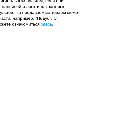
оригинальным пультом, если они
надписей и логотипов, которые
 пультов. На продаваемые товары может
части, например, "Huayu". С
можете ознакомиться
здесь
.