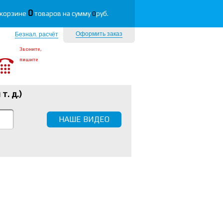
0
 корзине
товаров на сумму
0
руб.
Оформить заказ
Безнал. расчёт
Звоните,
пишите
 т. д.
)
НАШЕ ВИДЕО