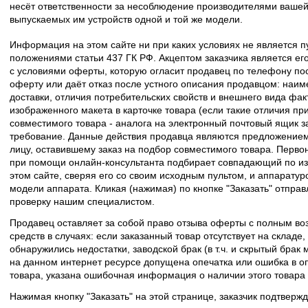
несёт ответственности за несоблюдение производителями вашей
выпускаемых им устройств одной и той же модели.
Информация на этом сайте ни при каких условиях не является 
положениями статьи 437 ГК РФ. Акцептом заказчика является его
с условиями оферты, которую огласит продавец по телефону пос
оферту или даёт отказ после устного описания продавцом: наим
доставки, отличия потребительских свойств и внешнего вида фак
изображенного макета в карточке товара (если такие отличия пр
совместимого товара - аналога на электронный почтовый ящик з
требование. Данные действия продавца являются предложение
лицу, оставившему заказ на подбор совместимого товара. Перво
при помощи онлайн-консультанта подбирает совпадающий по из
этом сайте, сверяя его со своим исходным пультом, и аппаратур
модели аппарата. Кликая (нажимая) по кнопке "Заказать" отпра
проверку нашим специалистом.
Продавец оставляет за собой право отзыва оферты с полным во
средств в случаях: если заказанный товар отсутствует на складе
обнаружились недостатки, заводской брак (в т.ч. и скрытый брак
на данном интернет ресурсе допущена опечатка или ошибка в оп
товара, указана ошибочная информация о наличии этого товара
Нажимая кнопку "Заказать" на этой странице, заказчик подтвержд