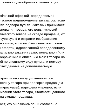
 техники однообразия комплектации
публичной офертой, определяемой
 устное подтверждение заказа, согласие
ле подбора пульта. Заказчик принимает
енования товара, его цены, условий
тического товара на складе продавца, от
исутствуют) и отправки изображения
аказчика, если им было заявлено такое
м оферты, адресованной определенному
начально заказчик самостоятельно и/или
ображению и описанию макет товара на
ой по внешнему виду пульта, и номеру
вляет данные на дополнительную
звратом заказчику уплаченных им
, если у товара при проверке продавцом
 микросхемы), нарушена упаковка, если
исании этого товара, стоимости данного
 на складе продавца.
ает, что он ознакомлен и согласен с