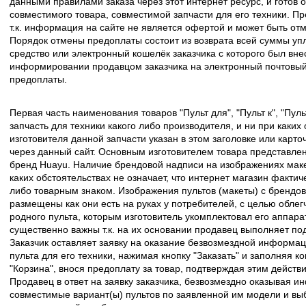
данными правилами заказа через этот интернет ресурс, и готов о
совместимого товара, совместимой запчасти для его техники. Пр
т.к. информация на сайте не является офертой и может быть о
Порядок отмены предоплаты состоит из возврата всей суммы уп
средство или электронный кошелёк заказчика с которого был вн
информировании продавцом заказчика на электронный почтовый 
предоплаты.
Первая часть наименования товаров "Пульт для", "Пульт к", "Пу
запчасть для техники какого либо производителя, и ни при каких
изготовителя данной запчасти указан в этом заголовке или карто
через данный сайт. Основным изготовителем товара представлен
бренд Huayu. Наличие брендовой надписи на изображениях макет
каких обстоятельствах не означает, что интернет магазин факти
либо товарным знаком. Изображения пультов (макеты) с брендо
размещены как они есть на руках у потребителей, с целью облег
родного пульта, которым изготовитель укомплектовал его аппара
существенно важны т.к. на их основании продавец выполняет по
Заказчик оставляет заявку на оказание безвозмездной информа
пульта для его техники, нажимая кнопку "Заказать" и заполняя к
"Корзина", внося предоплату за товар, подтверждая этим действ
Продавец в ответ на заявку заказчика, безвозмездно оказывая 
совместимые вариант(ы) пультов по заявленной им модели и в