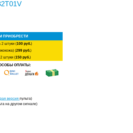
32T01V
М ПРИОБРЕСТИ
 2 штуки (
100 руб.
)
экокожа) (
299 руб.
)
2 штуки (
150 руб.
)
ОСОБЫ ОПЛАТЫ:
рая версия
пульта)
ьта на другом сигнале
)