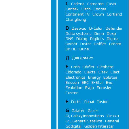
C
Cadena
Cameron
Casio
Centek
Cisco
Coocaa
Continent TV
Crown
Cortland
Changhong
D
Daewoo
D-Color
Defender
Delta systems
Denn
Dexp
DNS
Dialog
Digifors
Digma
Divisat
Distar
Doffler
Dream
Dr. HD
Dune
Д
Для Дом РУ
E
Econ
Edifier
Elenberg
Eldorado
Elekta
Eltex
Elect
Electronics
Energy
Eplutus
Erisson
ERC
E-Star
Evo
Evolution
Evgo
Eurosky
Euston
F
Fortis
Funai
Fusion
G
Galatec
Gazer
Gi, Galaxy Innovations
Ginzzu
GS, General Satellite
General
Godigital
Golden Interstar