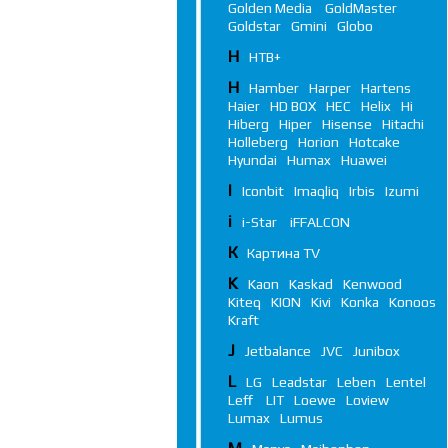
Golden Media
GoldMaster
Goldstar
Gmini
Globo
Н
НТВ+
H
Hamber
Harper
Hartens
Haier
HD BOX
HEC
Helix
Hi
Hiberg
Hiper
Hisense
Hitachi
Holleberg
Horion
Hotcake
Hyundai
Humax
Huawei
I
Iconbit
Imaqliq
Irbis
Izumi
i
i-Star
iFFALСON
К
Картина TV
K
Kaon
Kaskad
Kenwood
Kiteq
KION
Kivi
Konka
Konoos
Kraft
J
Jetbalance
JVC
Junibox
L
LG
Leadstar
Leben
Lentel
Leff
LIT
Loewe
Loview
Lumax
Lumus