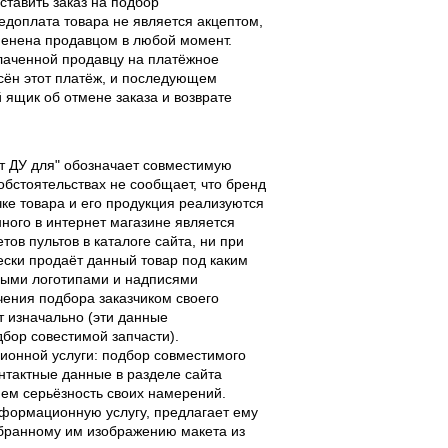
ставить заказ на подбор
едоплата товара не является акцептом,
тменена продавцом в любой момент.
лаченной продавцу на платёжное
есён этот платёж, и последующем
ящик об отмене заказа и возврате
льт ДУ для" обозначает совместимую
 обстоятельствах не сообщает, что бренд
чке товара и его продукция реализуются
ного в интернет магазине является
ов пультов в каталоге сайта, ни при
чески продаёт данный товар под каким
выми логотипами и надписями
чения подбора заказчиком своего
т изначально (эти данные
дбор совестимой запчасти).
ционной услуги: подбор совместимого
онтактные данные в разделе сайта
ием серьёзность своих намерений.
информационную услугу, предлагает ему
ыбранному им изображению макета из