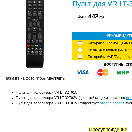
Пульт для VR LT-
442
Цена:
руб.
РЕКОМЕНДУЕ
Батарейки Космос цена за
Чехол для пульта (мягкая 
Батарейки VARTA цена за 
ДОСТУПНЫ СП
Нажмите на фото, чтобы увеличить
Пульт для телевизора VR LT-32T01V
Пульт для телевизора VR LT-32T02V (для этой модели возможна
вто
Пульт для телевизора VR LT-39T01V
(существует
вторая версия
пул
Предупреждение