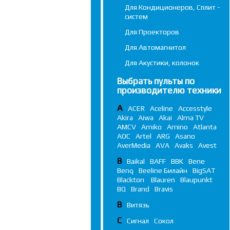
Для Кондиционеров, Сплит -
систем
Для Проекторов
Для Автомагнитол
Для Акустики, колонок
Выбрать пульты по
производителю техники
A
ACER
Aceline
Accesstyle
Akira
Aiwa
Akai
Alma TV
AMCV
Amiko
Amino
Atlanta
AOC
Artel
ARG
Asano
AverMedia
AVA
Avaks
Avest
B
Baikal
BAFF
BBK
Bene
Benq
Beeline Билайн
BigSAT
Blackton
Blauren
Blaupunkt
BQ
Brand
Bravis
В
Витязь
С
Сигнал
Сокол