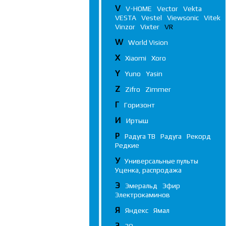
V
V-HOME
Vector
Vekta
VESTA
Vestel
Viewsonic
Vitek
Vinzor
Vixter
VR
W
World Vision
X
Xiaomi
Xoro
Y
Yuno
Yasin
Z
Zifro
Zimmer
Г
Горизонт
И
Иртыш
Р
Радуга ТВ
Радуга
Рекорд
Редкие
У
Универсальные пульты
Уценка, распродажа
Э
Эмеральд
Эфир
Электрокаминов
Я
Яндекс
Ямал
3