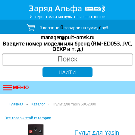
Интернет магазин пультов и электроники
0
В корзине
товаров на сумму
0
руб.
manager@pult-omsk.ru
Введите номер модели или бренд (RM-ED053, JVC,
DEXP
и т. д.
)
МЕНЮ
Главная
Каталог
Пульт для Yasin 50G2000
Все товары этой категории
Пульт для Yasin