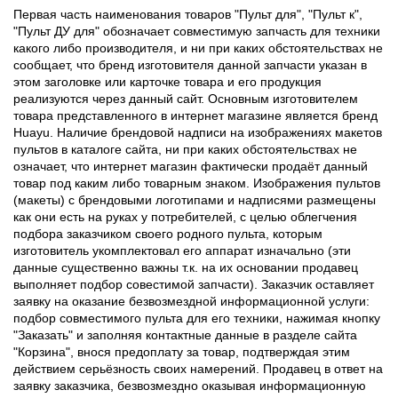
Первая часть наименования товаров "Пульт для", "Пульт к",
"Пульт ДУ для" обозначает совместимую запчасть для техники
какого либо производителя, и ни при каких обстоятельствах не
сообщает, что бренд изготовителя данной запчасти указан в
этом заголовке или карточке товара и его продукция
реализуются через данный сайт. Основным изготовителем
товара представленного в интернет магазине является бренд
Huayu. Наличие брендовой надписи на изображениях макетов
пультов в каталоге сайта, ни при каких обстоятельствах не
означает, что интернет магазин фактически продаёт данный
товар под каким либо товарным знаком. Изображения пультов
(макеты) с брендовыми логотипами и надписями размещены
как они есть на руках у потребителей, с целью облегчения
подбора заказчиком своего родного пульта, которым
изготовитель укомплектовал его аппарат изначально (эти
данные существенно важны т.к. на их основании продавец
выполняет подбор совестимой запчасти). Заказчик оставляет
заявку на оказание безвозмездной информационной услуги:
подбор совместимого пульта для его техники, нажимая кнопку
"Заказать" и заполняя контактные данные в разделе сайта
"Корзина", внося предоплату за товар, подтверждая этим
действием серьёзность своих намерений. Продавец в ответ на
заявку заказчика, безвозмездно оказывая информационную