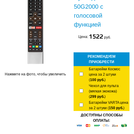
50G2000 с
голосовой
функцией
1522
Цена:
руб.
РЕКОМЕНДУЕМ
ПРИОБРЕСТИ
Батарейки Космос
Нажмите на фото, чтобы увеличить
цена за 2 штуки
(
100 руб.
)
Чехол для пульта
(мягкая экокожа)
(
299 руб.
)
Батарейки VARTA цена
за 2 штуки (
150 руб.
)
ДОСТУПНЫ СПОСОБЫ
ОПЛАТЫ: