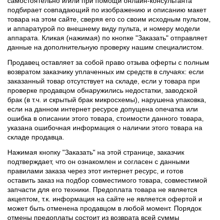
самостоятельно и/или при помощи онлайн-консультанта
подбирает совпадающий по изображению и описанию макет
товара на этом сайте, сверяя его со своим исходным пультом,
и аппаратурой по внешнему виду пульта, и номеру модели
аппарата. Кликая (нажимая) по кнопке "Заказать" отправляет
данные на дополнительную проверку нашим специалистом.
Продавец оставляет за собой право отзыва оферты с полным
возвратом заказчику уплаченных им средств в случаях: если
заказанный товар отсутствует на складе, если у товара при
проверке продавцом обнаружились недостатки, заводской
брак (в т.ч. и скрытый брак микросхемы), нарушена упаковка,
если на данном интернет ресурсе допущена опечатка или
ошибка в описании этого товара, стоимости данного товара,
указана ошибочная информация о наличии этого товара на
складе продавца.
Нажимая кнопку "Заказать" на этой странице, заказчик
подтверждает, что он ознакомлен и согласен с данными
правилами заказа через этот интернет ресурс, и готов
оставить заказ на подбор совместимого товара, совместимой
запчасти для его техники. Предоплата товара не является
акцептом, т.к. информация на сайте не является офертой и
может быть отменена продавцом в любой момент. Порядок
отмены предоплаты состоит из возврата всей суммы