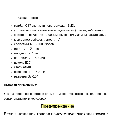
Особенности:
колба - C37 свеча, тип светодиода - SMD;
устойчивы к механическим воздействиям (тряска, вибрация);
энергопотребление на 90% меньше, чем у лампы накаливания;
класс энергоэффективности - А;
срок службы - 30 000 часов;
гарантия - 2 года.
мощьность 7.5вт.
напряжение 160-260в.
цоколь Е27
свет белый
освещенность 400лм.
размеры 37х104
Области применения:
декоративное освещение в жилых помещениях: гостиных, обеденных
зонах, спальнях и коридорах
Предупреждение
Если в названии товара присутствует знак звездочка *