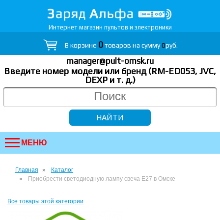
Интернет магазин пультов и электроники
0
В корзине
товаров на сумму
0
руб.
manager@pult-omsk.ru
Введите номер модели или бренд (RM-ED053, JVC,
DEXP
и т. д.
)
МЕНЮ
Главная
Каталог
Приобрести светодиодную лампу свеча E27 в Омске
Все товары этой категории