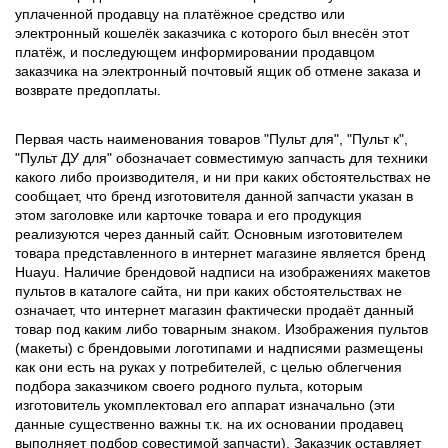
уплаченной продавцу на платёжное средство или
электронный кошелёк заказчика с которого был внесён этот
платёж, и последующем информировании продавцом
заказчика на электронный почтовый ящик об отмене заказа и
возврате предоплаты.
Первая часть наименования товаров "Пульт для", "Пульт к",
"Пульт ДУ для" обозначает совместимую запчасть для техники
какого либо производителя, и ни при каких обстоятельствах не
сообщает, что бренд изготовителя данной запчасти указан в
этом заголовке или карточке товара и его продукция
реализуются через данный сайт. Основным изготовителем
товара представленного в интернет магазине является бренд
Huayu. Наличие брендовой надписи на изображениях макетов
пультов в каталоге сайта, ни при каких обстоятельствах не
означает, что интернет магазин фактически продаёт данный
товар под каким либо товарным знаком. Изображения пультов
(макеты) с брендовыми логотипами и надписями размещены
как они есть на руках у потребителей, с целью облегчения
подбора заказчиком своего родного пульта, которым
изготовитель укомплектовал его аппарат изначально (эти
данные существенно важны т.к. на их основании продавец
выполняет подбор совестимой запчасти). Заказчик оставляет