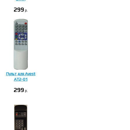
299
p.
Пульт для Avest
AT2-01
299
p.