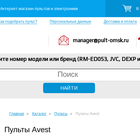
В
Интернет магазин пультов и электроники
Как подобрать пульт?
Персональные данные
Доставка и оплата
manager@pult-omsk.ru
ите номер модели или бренд (RM-ED053, JVC, DEXP
и
Главная
Каталог
Пульты
Пульты Avest
Пульты Avest