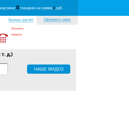
0
 корзине
товаров на сумму
0
руб.
Оформить заказ
Безнал. расчёт
Звоните,
пишите
 т. д.
)
НАШЕ ВИДЕО