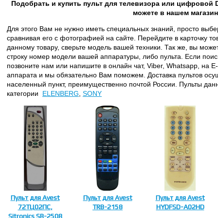
Подобрать и купить пульт для телевизора или цифровой 
можете в нашем магазин
Для этого Вам не нужно иметь специальных знаний, просто выбе
сравнивая его с фотографией на сайте. Перейдите в карточку то
данному товару, сверьте модель вашей техники. Так же, вы може
строку номер модели вашей аппаратуры, либо пульта. Если поиск
позвоните нам или напишите в онлайн чат, Viber, Whatsapp, на 
аппарата и мы обязательно Вам поможем. Доставка пультов осу
населенный пункт, преимущественно почтой России. Пульты данно
категории
ELENBERG
,
SONY
Пульт для Avest
Пульт для Avest
Пульт для Avest
72ТЦ02ПС,
TRB-2158
HYDFSD-A02HD
Sitronics SB-2508