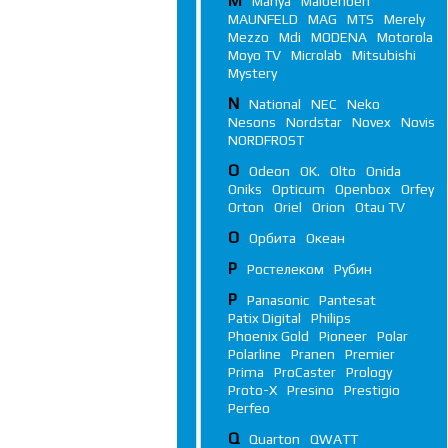
M
Manya
Maibenben
MAUNFELD
MAG
MTS
Merely
Mezzo
Mdi
MODENA
Motorola
Moyo TV
Microlab
Mitsubishi
Mystery
N
National
NEC
Neko
Nesons
Nordstar
Novex
Novis
NORDFROST
O
Odeon
OK.
Olto
Onida
Oniks
Opticum
Openbox
Orfey
Orton
Oriel
Orion
Otau TV
О
Орбита
Океан
Р
Ростелеком
Рубин
P
Panasonic
Pantesat
Patix Digital
Philips
Phoenix Gold
Pioneer
Polar
Polarline
Pranen
Premier
Prima
ProCaster
Prology
Proto-X
Presino
Prestigio
Perfeo
Q
Quarton
QWATT