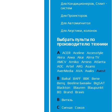
Для Кондиционеров, Сплит -
систем
Для Проекторов
Для Автомагнитол
Для Акустики, колонок
Выбрать пульты по
производителю техники
A
ACER
Aceline
Accesstyle
Akira
Aiwa
Akai
Alma TV
AMCV
Amiko
Amino
Atlanta
AOC
Artel
ARG
Asano
AverMedia
AVA
Avaks
Avest
B
Baikal
BAFF
BBK
Bene
Benq
Beeline Билайн
BigSAT
Blackton
Blauren
Blaupunkt
BQ
Brand
Bravis
В
Витязь
С
Сигнал
Сокол