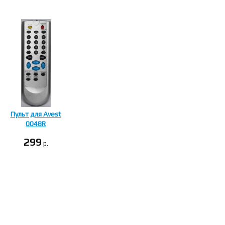
Пульт для Avest
0048R
299
p.