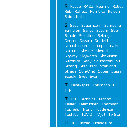
R
Rasse
RAZZ
Realme
Rebus
RED
Reflect
Rombica
Rolsen
Ruimatech
S
Saga
Sagemcom
Samsung
Samtron
Sanyo
Saturn
Sber
Scoole
Selecline
Selenga
Sencor
Sezam
Scarlett
Schaub Lorenz
Sharp
Shivaki
SSmart
Skyline
Skytech
Skyway
Skyworth
Sky Vision
Sitronics
Sony
Soundmax
ST
Strong
Star Track
Starwind
Straus
SunWind
Super
Supra
Suzuki
Svec
Sven
Т
Телекарта
Триколор ТВ
ТТК
T
TCL
Technics
Techno
Tesler
Telefunken
Thomson
Topfield
Trony
Topdevice
Toshiba
TUVIO
TV jet
TV Star
U
UD
United
Universum