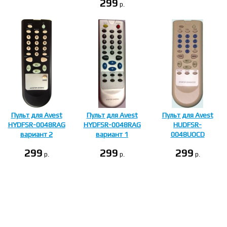
299
p.
Пульт для Avest
Пульт для Avest
Пульт для Avest
HYDFSR-0048RAG
HYDFSR-0048RAG
HUDFSR-
вариант 2
вариант 1
0048UOCD
299
299
299
p.
p.
p.