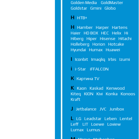
Golden Media
GoldMaster
Goldstar
Gmini
Globo
Н
НТВ+
H
Hamber
Harper
Hartens
Haier
HD BOX
HEC
Helix
Hi
Hiberg
Hiper
Hisense
Hitachi
Holleberg
Horion
Hotcake
Hyundai
Humax
Huawei
I
Iconbit
Imaqliq
Irbis
Izumi
i
i-Star
iFFALСON
К
Картина TV
K
Kaon
Kaskad
Kenwood
Kiteq
KION
Kivi
Konka
Konoos
Kraft
J
Jetbalance
JVC
Junibox
L
LG
Leadstar
Leben
Lentel
Leff
LIT
Loewe
Loview
Lumax
Lumus