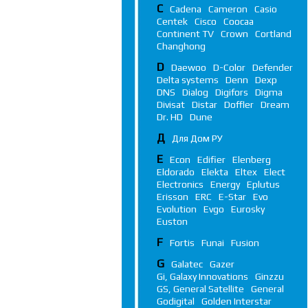
C
Cadena
Cameron
Casio
Centek
Cisco
Coocaa
Continent TV
Crown
Cortland
Changhong
D
Daewoo
D-Color
Defender
Delta systems
Denn
Dexp
DNS
Dialog
Digifors
Digma
Divisat
Distar
Doffler
Dream
Dr. HD
Dune
Д
Для Дом РУ
E
Econ
Edifier
Elenberg
Eldorado
Elekta
Eltex
Elect
Electronics
Energy
Eplutus
Erisson
ERC
E-Star
Evo
Evolution
Evgo
Eurosky
Euston
F
Fortis
Funai
Fusion
G
Galatec
Gazer
Gi, Galaxy Innovations
Ginzzu
GS, General Satellite
General
Godigital
Golden Interstar