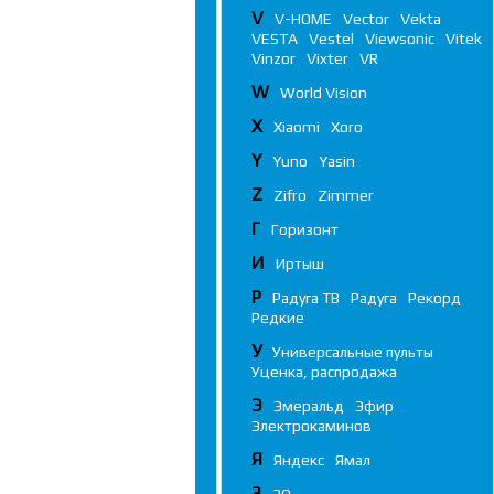
V
V-HOME
Vector
Vekta
VESTA
Vestel
Viewsonic
Vitek
Vinzor
Vixter
VR
W
World Vision
X
Xiaomi
Xoro
Y
Yuno
Yasin
Z
Zifro
Zimmer
Г
Горизонт
И
Иртыш
Р
Радуга ТВ
Радуга
Рекорд
Редкие
У
Универсальные пульты
Уценка, распродажа
Э
Эмеральд
Эфир
Электрокаминов
Я
Яндекс
Ямал
3