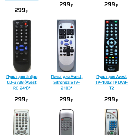
299
299
p.
p.
299
p.
Пульт для Jinlipu
Пульт для Avest,
Пульт для Avest
CD-3728 (Avest
Sitronics STV-
TP-1002 TP DVB-
RC-241)*
2103*
T2
299
299
299
p.
p.
p.