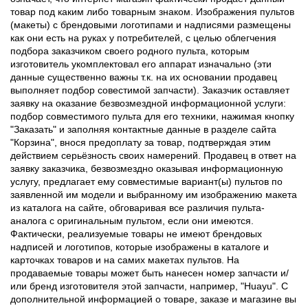
товар под каким либо товарным знаком. Изображения пультов
(макеты) с брендовыми логотипами и надписями размещены
как они есть на руках у потребителей, с целью облегчения
подбора заказчиком своего родного пульта, которым
изготовитель укомплектовал его аппарат изначально (эти
данные существенно важны т.к. на их основании продавец
выполняет подбор совестимой запчасти). Заказчик оставляет
заявку на оказание безвозмездной информационной услуги:
подбор совместимого пульта для его техники, нажимая кнопку
"Заказать" и заполняя контактные данные в разделе сайта
"Корзина", внося предоплату за товар, подтверждая этим
действием серьёзность своих намерений. Продавец в ответ на
заявку заказчика, безвозмездно оказывая информационную
услугу, предлагает ему совместимые вариант(ы) пультов по
заявленной им модели и выбранному им изображению макета
из каталога на сайте, обговаривая все различия пульта-
аналога с оригинальным пультом, если они имеются.
Фактически, реализуемые товары не имеют брендовых
надписей и логотипов, которые изображены в каталоге и
карточках товаров и на самих макетах пультов. На
продаваемые товары может быть нанесен номер запчасти и/
или бренд изготовителя этой запчасти, например, "Huayu". С
дополнительной информацией о товаре, заказе и магазине вы