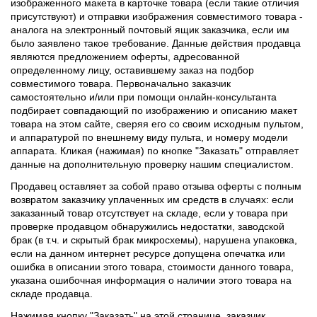
изображенного макета в карточке товара (если такие отличия
присутствуют) и отправки изображения совместимого товара -
аналога на электронный почтовый ящик заказчика, если им
было заявлено такое требование. Данные действия продавца
являются предложением оферты, адресованной
определенному лицу, оставившему заказ на подбор
совместимого товара. Первоначально заказчик
самостоятельно и/или при помощи онлайн-консультанта
подбирает совпадающий по изображению и описанию макет
товара на этом сайте, сверяя его со своим исходным пультом,
и аппаратурой по внешнему виду пульта, и номеру модели
аппарата. Кликая (нажимая) по кнопке "Заказать" отправляет
данные на дополнительную проверку нашим специалистом.
Продавец оставляет за собой право отзыва оферты с полным
возвратом заказчику уплаченных им средств в случаях: если
заказанный товар отсутствует на складе, если у товара при
проверке продавцом обнаружились недостатки, заводской
брак (в т.ч. и скрытый брак микросхемы), нарушена упаковка,
если на данном интернет ресурсе допущена опечатка или
ошибка в описании этого товара, стоимости данного товара,
указана ошибочная информация о наличии этого товара на
складе продавца.
Нажимая кнопку "Заказать" на этой странице, заказчик