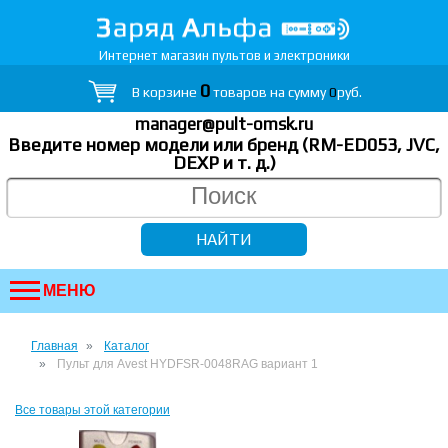
Интернет магазин пультов и электроники
0
В корзине
товаров на сумму
0
руб.
manager@pult-omsk.ru
Введите номер модели или бренд (RM-ED053, JVC,
DEXP
и т. д.
)
МЕНЮ
Главная
Каталог
Пульт для Avest HYDFSR-0048RAG вариант 1
Все товары этой категории