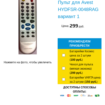
Пульт для Avest
HYDFSR-0048RAG
вариант 1
299
Цена:
руб.
РЕКОМЕНДУЕМ
ПРИОБРЕСТИ
Батарейки Космос
цена за 2 штуки
(
100 руб.
)
Нажмите на фото, чтобы увеличить
Чехол для пульта
(мягкая экокожа)
(
299 руб.
)
Батарейки VARTA цена
за 2 штуки (
150 руб.
)
ДОСТУПНЫ СПОСОБЫ
ОПЛАТЫ: