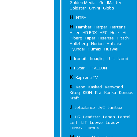
Golden Media
GoldMaster
Goldstar
Gmini
Globo
Н
НТВ+
H
Hamber
Harper
Hartens
Haier
HD BOX
HEC
Helix
Hi
Hiberg
Hiper
Hisense
Hitachi
Holleberg
Horion
Hotcake
Hyundai
Humax
Huawei
I
Iconbit
Imaqliq
Irbis
Izumi
i
i-Star
iFFALСON
К
Картина TV
K
Kaon
Kaskad
Kenwood
Kiteq
KION
Kivi
Konka
Konoos
Kraft
J
Jetbalance
JVC
Junibox
L
LG
Leadstar
Leben
Lentel
Leff
LIT
Loewe
Loview
Lumax
Lumus