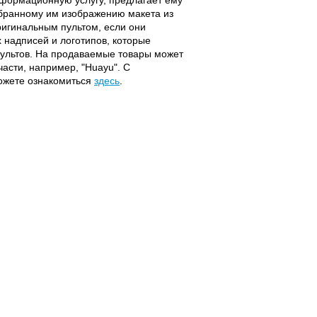
ыбранному им изображению макета из
оригинальным пультом, если они
надписей и логотипов, которые
 пультов. На продаваемые товары может
части, например, "Huayu". С
можете ознакомиться
здесь
.