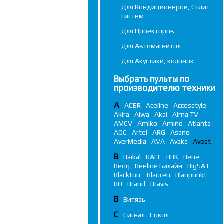
Для Кондиционеров, Сплит -
систем
Для Проекторов
Для Автомагнитол
Для Акустики, колонок
Выбрать пульты по
производителю техники
A
ACER
Aceline
Accesstyle
Akira
Aiwa
Akai
Alma TV
AMCV
Amiko
Amino
Atlanta
AOC
Artel
ARG
Asano
AverMedia
AVA
Avaks
Avest
B
Baikal
BAFF
BBK
Bene
Benq
Beeline Билайн
BigSAT
Blackton
Blauren
Blaupunkt
BQ
Brand
Bravis
В
Витязь
С
Сигнал
Сокол