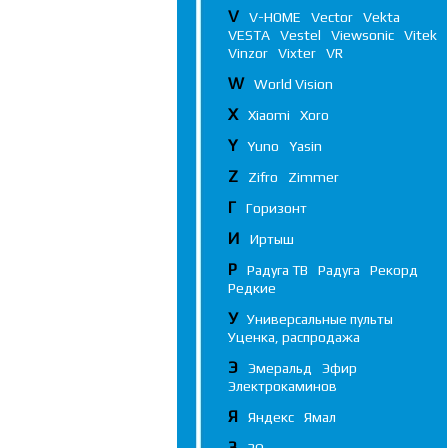
V
V-HOME
Vector
Vekta
VESTA
Vestel
Viewsonic
Vitek
Vinzor
Vixter
VR
W
World Vision
X
Xiaomi
Xoro
Y
Yuno
Yasin
Z
Zifro
Zimmer
Г
Горизонт
И
Иртыш
Р
Радуга ТВ
Радуга
Рекорд
Редкие
У
Универсальные пульты
Уценка, распродажа
Э
Эмеральд
Эфир
Электрокаминов
Я
Яндекс
Ямал
3