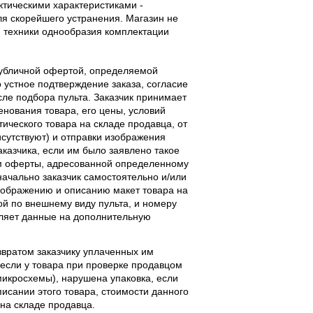
тическими характеристиками -
ля скорейшего устранения. Магазин не
 техники однообразия комплектации
публичной офертой, определяемой
 устное подтверждение заказа, согласие
ле подбора пульта. Заказчик принимает
енования товара, его цены, условий
тического товара на складе продавца, от
исутствуют) и отправки изображения
аказчика, если им было заявлено такое
м оферты, адресованной определенному
начально заказчик самостоятельно и/или
ображению и описанию макет товара на
ой по внешнему виду пульта, и номеру
вляет данные на дополнительную
звратом заказчику уплаченных им
, если у товара при проверке продавцом
 микросхемы), нарушена упаковка, если
исании этого товара, стоимости данного
 на складе продавца.