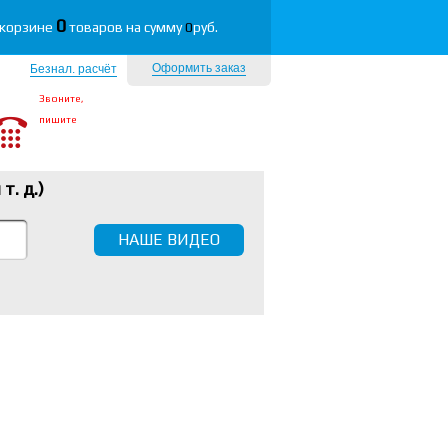
0
 корзине
товаров на сумму
0
руб.
Оформить заказ
Безнал. расчёт
Звоните,
пишите
 т. д.
)
НАШЕ ВИДЕО