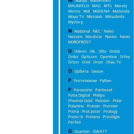
M
Manya
Maibenben
MAUNFELD
MAG
MTS
Merely
Mezzo
Mdi
MODENA
Motorola
Moyo TV
Microlab
Mitsubishi
Mystery
N
National
NEC
Neko
Nesons
Nordstar
Novex
Novis
NORDFROST
O
Odeon
OK.
Olto
Onida
Oniks
Opticum
Openbox
Orfey
Orton
Oriel
Orion
Otau TV
О
Орбита
Океан
Р
Ростелеком
Рубин
P
Panasonic
Pantesat
Patix Digital
Philips
Phoenix Gold
Pioneer
Polar
Polarline
Pranen
Premier
Prima
ProCaster
Prology
Proto-X
Presino
Prestigio
Perfeo
Q
Quarton
QWATT