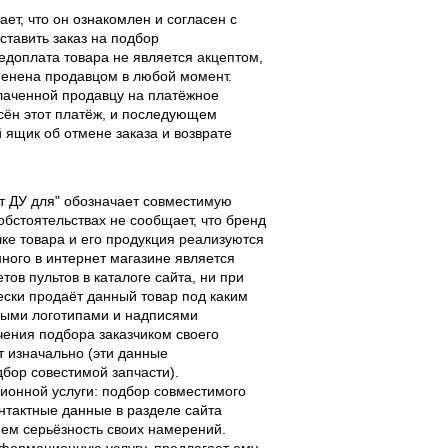
ает, что он ознакомлен и согласен с
ставить заказ на подбор
едоплата товара не является акцептом,
тменена продавцом в любой момент.
лаченной продавцу на платёжное
есён этот платёж, и последующем
ящик об отмене заказа и возврате
льт ДУ для" обозначает совместимую
 обстоятельствах не сообщает, что бренд
чке товара и его продукция реализуются
ного в интернет магазине является
ов пультов в каталоге сайта, ни при
чески продаёт данный товар под каким
выми логотипами и надписями
чения подбора заказчиком своего
т изначально (эти данные
дбор совестимой запчасти).
ционной услуги: подбор совместимого
онтактные данные в разделе сайта
ием серьёзность своих намерений.
информационную услугу, предлагает ему