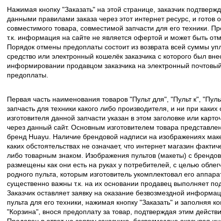
Нажимая кнопку "Заказать" на этой странице, заказчик подтвержд
данными правилами заказа через этот интернет ресурс, и готов о
совместимого товара, совместимой запчасти для его техники. Пр
т.к. информация на сайте не является офертой и может быть о
Порядок отмены предоплаты состоит из возврата всей суммы уп
средство или электронный кошелёк заказчика с которого был вн
информировании продавцом заказчика на электронный почтовый 
предоплаты.
Первая часть наименования товаров "Пульт для", "Пульт к", "Пу
запчасть для техники какого либо производителя, и ни при каких
изготовителя данной запчасти указан в этом заголовке или карто
через данный сайт. Основным изготовителем товара представлен
бренд Huayu. Наличие брендовой надписи на изображениях макет
каких обстоятельствах не означает, что интернет магазин факти
либо товарным знаком. Изображения пультов (макеты) с брендо
размещены как они есть на руках у потребителей, с целью облег
родного пульта, которым изготовитель укомплектовал его аппара
существенно важны т.к. на их основании продавец выполняет по
Заказчик оставляет заявку на оказание безвозмездной информа
пульта для его техники, нажимая кнопку "Заказать" и заполняя к
"Корзина", внося предоплату за товар, подтверждая этим действ
Продавец в ответ на заявку заказчика, безвозмездно оказывая 