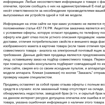
информации. Любые несоответствия информации о товаре с фак
опечатки, просим сообщать о них на административный E-mail д
несёт ответственности за несоблюдение производителями вашей
выпускаемых им устройств одной и той же модели.
Информация на этом сайте ни при каких условиях не является 
положениями статьи 437 ГК РФ. Акцептом заказчика является его
с условиями оферты, которую огласит продавец по телефону пос
оферту или даёт отказ после устного описания продавцом: наим
доставки, отличия потребительских свойств и внешнего вида фак
изображенного макета в карточке товара (если такие отличия пр
совместимого товара - аналога на электронный почтовый ящик з
требование. Данные действия продавца являются предложение
лицу, оставившему заказ на подбор совместимого товара. Перво
при помощи онлайн-консультанта подбирает совпадающий по из
этом сайте, сверяя его со своим исходным пультом, и аппаратур
модели аппарата. Кликая (нажимая) по кнопке "Заказать" отпра
проверку нашим специалистом.
Продавец оставляет за собой право отзыва оферты с полным во
средств в случаях: если заказанный товар отсутствует на складе
обнаружились недостатки, заводской брак (в т.ч. и скрытый брак
на данном интернет ресурсе допущена опечатка или ошибка в оп
товара, указана ошибочная информация о наличии этого товара