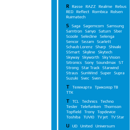
R
Rasse
RAZZ
Realme
Rebus
RED
Reflect
Rombica
Rolsen
Ruimatech
S
Saga
Sagemcom
Samsung
Samtron
Sanyo
Saturn
Sber
Scoole
Selecline
Selenga
Sencor
Sezam
Scarlett
Schaub Lorenz
Sharp
Shivaki
SSmart
Skyline
Skytech
Skyway
Skyworth
Sky Vision
Sitronics
Sony
Soundmax
ST
Strong
Star Track
Starwind
Straus
SunWind
Super
Supra
Suzuki
Svec
Sven
Т
Телекарта
Триколор ТВ
ТТК
T
TCL
Technics
Techno
Tesler
Telefunken
Thomson
Topfield
Trony
Topdevice
Toshiba
TUVIO
TV jet
TV Star
U
UD
United
Universum