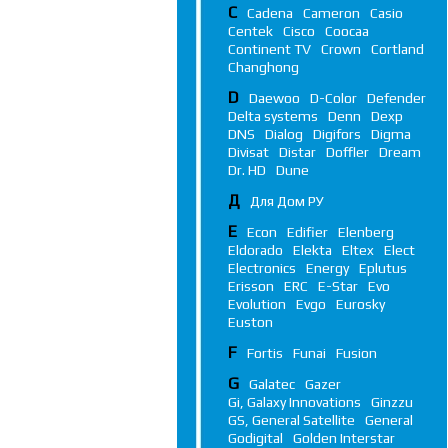
C
Cadena
Cameron
Casio
Centek
Cisco
Coocaa
Continent TV
Crown
Cortland
Changhong
D
Daewoo
D-Color
Defender
Delta systems
Denn
Dexp
DNS
Dialog
Digifors
Digma
Divisat
Distar
Doffler
Dream
Dr. HD
Dune
Д
Для Дом РУ
E
Econ
Edifier
Elenberg
Eldorado
Elekta
Eltex
Elect
Electronics
Energy
Eplutus
Erisson
ERC
E-Star
Evo
Evolution
Evgo
Eurosky
Euston
F
Fortis
Funai
Fusion
G
Galatec
Gazer
Gi, Galaxy Innovations
Ginzzu
GS, General Satellite
General
Godigital
Golden Interstar